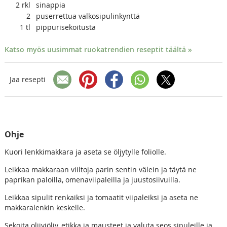
2
rkl
sinappia
2
puserrettua valkosipulinkynttä
1
tl
pippurisekoitusta
Katso myös uusimmat ruokatrendien reseptit täältä »
Jaa resepti
Ohje
Kuori lenkkimakkara ja aseta se öljytylle foliolle.
Leikkaa makkaraan viiltoja parin sentin välein ja täytä ne
paprikan paloilla, omenaviipaleilla ja juustosiivuilla.
Leikkaa sipulit renkaiksi ja tomaatit viipaleiksi ja aseta ne
makkaralenkin keskelle.
Sekoita oliiviöljy, etikka ja mausteet ja valuta seos sipuleille ja