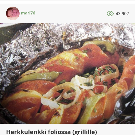
mari76
43 902
Herkkulenkki foliossa (grillille)