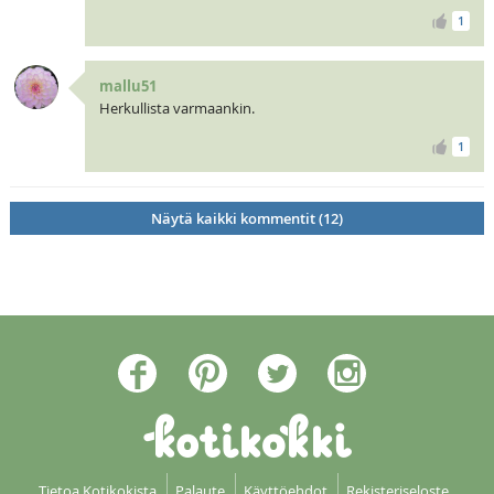
1
mallu51
Herkullista varmaankin.
1
Näytä kaikki kommentit (12)
Tietoa Kotikokista
Palaute
Käyttöehdot
Rekisteriseloste