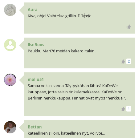
Aura
Kiva, ohje! Vaihtelua grilliin. 🧝‍♀️👍🍓
IlseRoos
Peukku Mari76 meidän kakaroiltakin.
2
mallu51
Samaa voisin sanoa .Täytyyköhän lähteä KaDeWe
kauppaan, jotta saisin rinkulamakkaraa. KaDeWe on
Berliinin herkkukauppa. Hinnat ovat myös "herkkua ".
1
Bettan
kateellinen silloin, kateellinen nyt, voi voi...