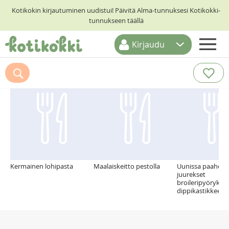
Kotikokin kirjautuminen uudistui! Päivitä Alma-tunnuksesi Kotikokki-
tunnukseen täällä
Kirjaudu
ETUSIVU
Suosittelemme myös
RESEPTIHAKU
RUOKATEEMAT
KESKUSTELUT
KOTIKOKIT
Kermainen lohipasta
Maalaiskeitto pestolla
Uunissa paahdet
juurekset
broileripyöryköid
dippikastikkeen 