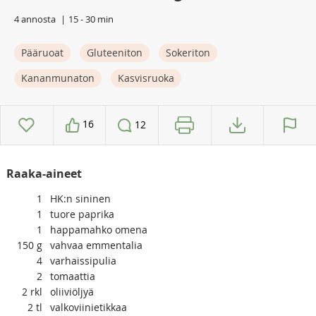
4 annosta
15 - 30 min
Pääruoat
Gluteeniton
Sokeriton
Kananmunaton
Kasvisruoka
16
12
Raaka-aineet
1
HK:n sininen
1
tuore paprika
1
happamahko omena
150
g
vahvaa emmentalia
4
varhaissipulia
2
tomaattia
2
rkl
oliiviöljyä
2
tl
valkoviinietikkaa