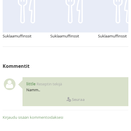
Suklaamuffinssit
Suklaamuffinssit
Suklaamuffinssit
Kommentit
little
Reseptin tekijä
Namm..
Seuraa
Kirjaudu sisään kommentoidaksesi