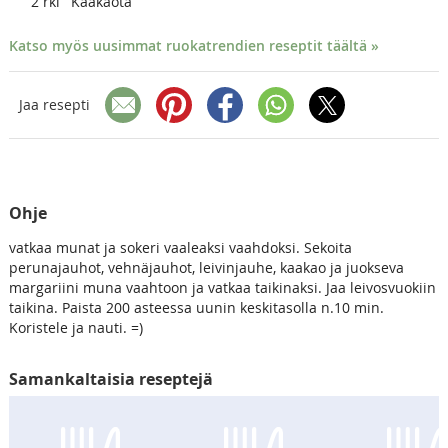
2
rkl
Kaakaota
Katso myös uusimmat ruokatrendien reseptit täältä »
Jaa resepti
Ohje
vatkaa munat ja sokeri vaaleaksi vaahdoksi. Sekoita
perunajauhot, vehnäjauhot, leivinjauhe, kaakao ja juokseva
margariini muna vaahtoon ja vatkaa taikinaksi. Jaa leivosvuokiin
taikina. Paista 200 asteessa uunin keskitasolla n.10 min.
Koristele ja nauti. =)
Samankaltaisia reseptejä