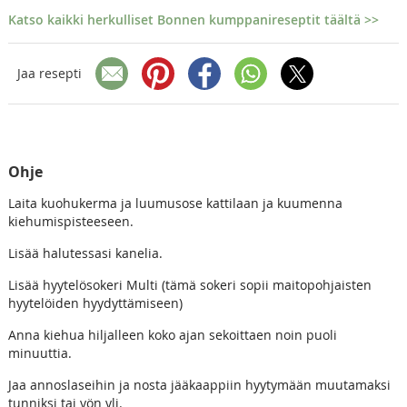
Katso kaikki herkulliset Bonnen kumppanireseptit täältä >>
Jaa resepti
Ohje
Laita kuohukerma ja luumusose kattilaan ja kuumenna
kiehumispisteeseen.
Lisää halutessasi kanelia.
Lisää hyytelösokeri Multi (tämä sokeri sopii maitopohjaisten
hyytelöiden hyydyttämiseen)
Anna kiehua hiljalleen koko ajan sekoittaen noin puoli
minuuttia.
Jaa annoslaseihin ja nosta jääkaappiin hyytymään muutamaksi
tunniksi tai yön yli.