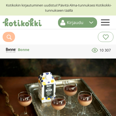
Kotikokin kirjautuminen uudistui! Päivitä Alma-tunnuksesi Kotikokki-
tunnukseen täällä
Kirjaudu
ETUSIVU
RESEPTIHAKU
Bonne
10 307
RUOKATEEMAT
KESKUSTELUT
KOTIKOKIT