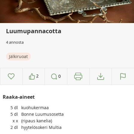
Luumupannacotta
4 annosta
Jälkiruoat
2
0
Raaka-aineet
5
dl
kuohukermaa
5
dl
Bonne Luumusosetta
x
x
(ripaus kanelia)
2
dl
hyytelösokeri Multia