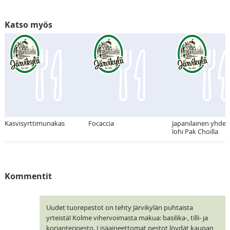
Katso myös
Kasvisyrttimunakas
Focaccia
Japanilainen yhde
lohi Pak Choilla
Kommentit
Uudet tuorepestot on tehty Järvikylän puhtaista
yrteistä! Kolme vihervoimasta makua: basilika-, tilli- ja
korianteripesto. Lisäaineettomat pestot löydät kaupan