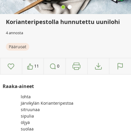
Korianteripestolla hunnutettu uunilohi
4 annosta
Pääruoat
11
0
Raaka-aineet
lohta
Järvikylän Korianteripestoa
sitruunaa
sipulia
öljyä
suolaa