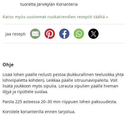
tuoretta Järvikylän Korianteria
Katso myös uusimmat ruokatrendien reseptit täältä »
Jaa resepti
Ohje
Lisää lohen päälle reilusti pestoa (kukkurallinen teelusikka yhtä
lohiviipaletta kohden). Leikkaa päälle sitruunaviipaleita. Voit
lisätä joukkoon myös sipulia. Lorauta sipulien päälle hieman
öljyä ja ripottele suolaa.
Paista 225 asteessa 20–30 min riippuen lohen paksuudesta.
Koristele korianterilla ennen tarjoilua.