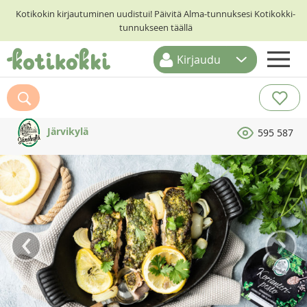
Kotikokin kirjautuminen uudistui! Päivitä Alma-tunnuksesi Kotikokki-
tunnukseen täällä
Kirjaudu
ETUSIVU
RESEPTIHAKU
Järvikylä
595 587
RUOKATEEMAT
KESKUSTELUT
KOTIKOKIT
‹
›