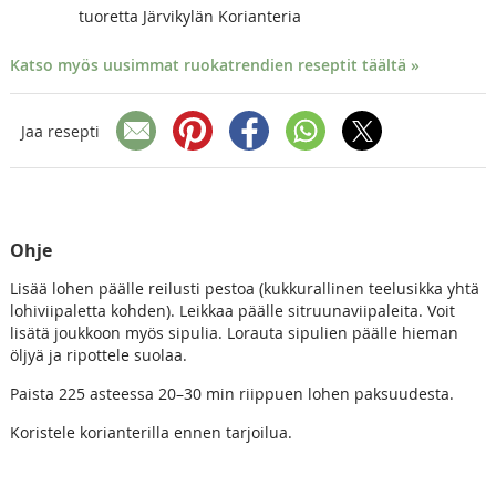
tuoretta Järvikylän Korianteria
Katso myös uusimmat ruokatrendien reseptit täältä »
Jaa resepti
Ohje
Lisää lohen päälle reilusti pestoa (kukkurallinen teelusikka yhtä
lohiviipaletta kohden). Leikkaa päälle sitruunaviipaleita. Voit
lisätä joukkoon myös sipulia. Lorauta sipulien päälle hieman
öljyä ja ripottele suolaa.
Paista 225 asteessa 20–30 min riippuen lohen paksuudesta.
Koristele korianterilla ennen tarjoilua.