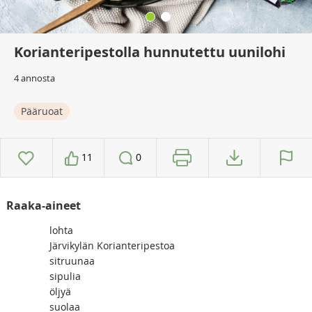
Korianteripestolla hunnutettu uunilohi
4 annosta
Pääruoat
11
0
Raaka-aineet
lohta
Järvikylän Korianteripestoa
sitruunaa
sipulia
öljyä
suolaa