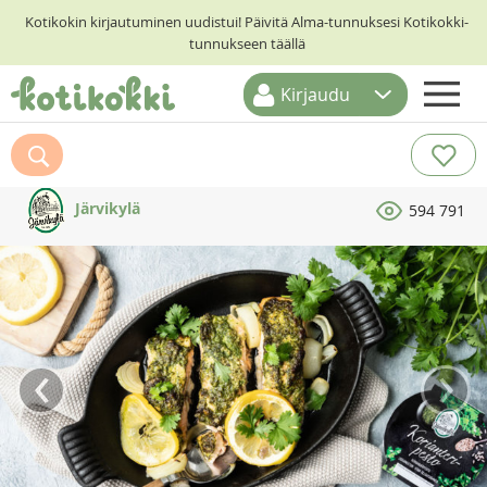
Kotikokin kirjautuminen uudistui! Päivitä Alma-tunnuksesi Kotikokki-
tunnukseen täällä
Kirjaudu
ETUSIVU
RESEPTIHAKU
Järvikylä
594 791
RUOKATEEMAT
KESKUSTELUT
KOTIKOKIT
‹
›