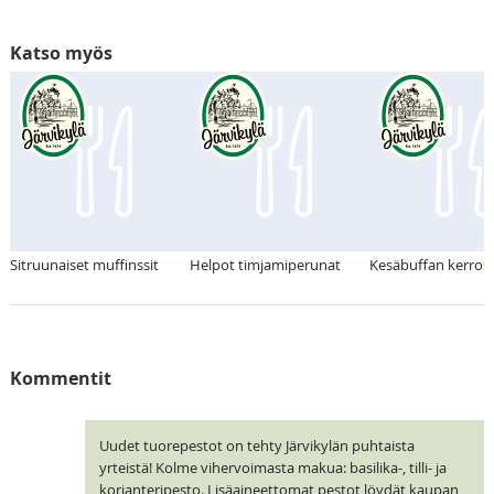
Katso myös
Sitruunaiset muffinssit
Helpot timjamiperunat
Kesäbuffan kerross
Kommentit
Uudet tuorepestot on tehty Järvikylän puhtaista
yrteistä! Kolme vihervoimasta makua: basilika-, tilli- ja
korianteripesto. Lisäaineettomat pestot löydät kaupan