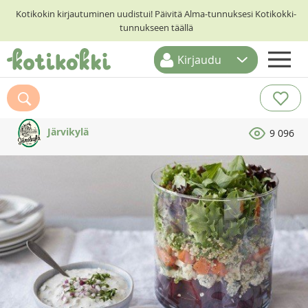
Kotikokin kirjautuminen uudistui! Päivitä Alma-tunnuksesi Kotikokki-
tunnukseen täällä
Kirjaudu
ETUSIVU
RESEPTIHAKU
Järvikylä
9 096
RUOKATEEMAT
KESKUSTELUT
KOTIKOKIT