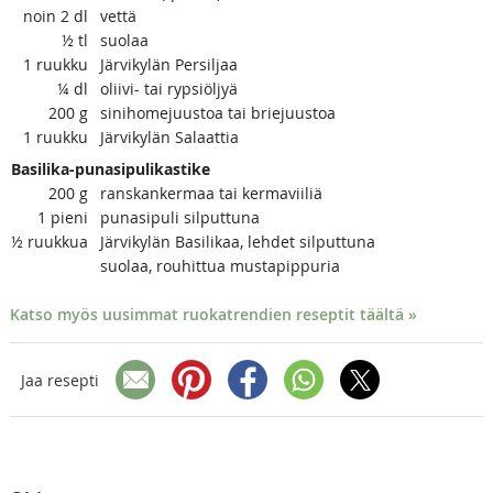
noin 2
dl
vettä
½
tl
suolaa
1
ruukku
Järvikylän Persiljaa
¼
dl
oliivi- tai rypsiöljyä
200
g
sinihomejuustoa tai briejuustoa
1
ruukku
Järvikylän Salaattia
Basilika-punasipulikastike
200
g
ranskankermaa tai kermaviiliä
1
pieni
punasipuli silputtuna
½
ruukkua
Järvikylän Basilikaa, lehdet silputtuna
suolaa, rouhittua mustapippuria
Katso myös uusimmat ruokatrendien reseptit täältä »
Jaa resepti