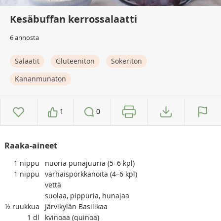
Kesäbuffan kerrossalaatti
6 annosta
Salaatit
Gluteeniton
Sokeriton
Kananmunaton
1
0
Raaka-aineet
1
nippu
nuoria punajuuria (5–6 kpl)
1
nippu
varhaisporkkanoita (4–6 kpl)
vettä
suolaa, pippuria, hunajaa
½
ruukkua
Järvikylän Basilikaa
1
dl
kvinoaa (quinoa)