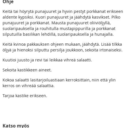
Ohje
Keitä tai höyrytä punajuuret ja hyvin pestyt porkkanat erikseen
aldente kypsiksi. Kuori punajuuret ja jäähdytä kasvikset. Pilko
punajuuret ja porkkanat. Mausta punajuuret oliiviöljyllä,
suolaripauksella ja rouhitulla mustapippurilla ja porkkanat
silputuilla basilikan lehdillä, suolaripauksella ja hunajalla.
Keitä kvinoa pakkauksen ohjeen mukaan, jäähdytä. Lisää tilkka
öljyä ja hienoksi silputtu persilja joukkoon, sekoita irtonaiseksi.
Kuutioi juusto ja revi tai leikkaa vihreä salaatti.
Sekoita kastikkeen aineet.
Kokoa salaatti lasitarjoiluastiaan kerroksittain, niin että ylin
kerros on vihreää salaattia.
Tarjoa kastike erikseen.
Katso myös