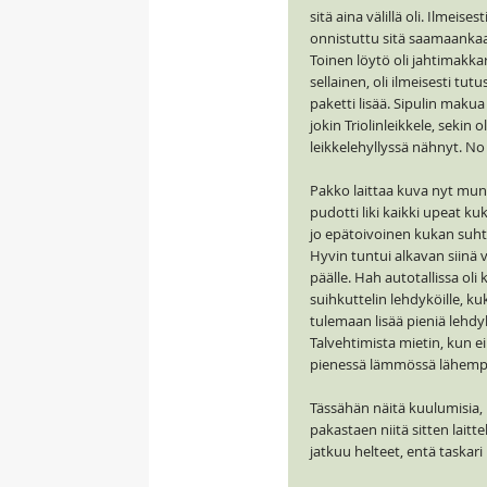
sitä aina välillä oli. Ilmeis
onnistuttu sitä saamaanka
Toinen löytö oli jahtimakkar
sellainen, oli ilmeisesti t
paketti lisää. Sipulin maku
jokin Triolinleikkele, sekin
leikkelehyllyssä nähnyt. No 
Pakko laittaa kuva nyt mun "
pudotti liki kaikki upeat ku
jo epätoivoinen kukan suhtee
Hyvin tuntui alkavan siinä v
päälle. Hah autotallissa oli
suihkuttelin lehdyköille, ku
tulemaan lisää pieniä lehdy
Talvehtimista mietin, kun ei 
pienessä lämmössä lähempä
Tässähän näitä kuulumisia, 
pakastaen niitä sitten laitte
jatkuu helteet, entä taskari