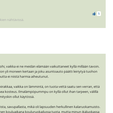
5
kkien nähtävissä.
t ohi, vaikka ei ne meidän elämään vaikuttaneet kyllä millään tavoin.
talon yli moneen kertaan ja joku asuntoauto päätti leiriytyä tuohon
utta ei niistä harmia aiheutunut.
piirakkaa, vaikka on lämmintä, on tuota vettä saatu sen verran, että
sea kosteus. Ilmalämpöpummpu on kyllä ollut ihan tarpeen, välillä
mityskin ollut käytössä.
rista, savupallasta, mikä oli lapsuuden herkullinen kalaruokamuisto.
hänen kouluaikana kouluruokailussa tuota, mutta minun ikäluokassa