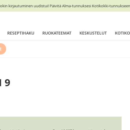
okin kirjautuminen uudistui! Päivitä Alma-tunnuksesi Kotikokki-tunnukseen 
RESEPTIHAKU
RUOKATEEMAT
KESKUSTELUT
KOTIKO
E
 9