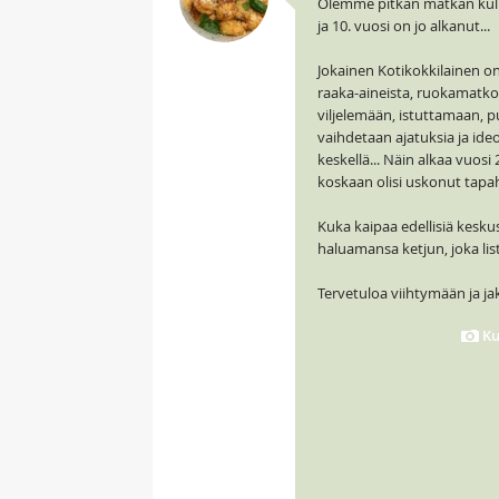
Olemme pitkän matkan kulk
ja 10. vuosi on jo alkanut...
Jokainen Kotikokkilainen on
raaka-aineista, ruokamatkois
viljelemään, istuttamaan, p
vaihdetaan ajatuksia ja ideo
keskellä... Näin alkaa vuos
koskaan olisi uskonut tapah
Kuka kaipaa edellisiä kesku
haluamansa ketjun, joka list
Tervetuloa viihtymään ja ja
Ku