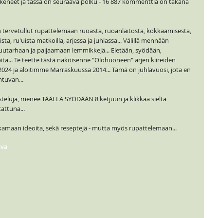
eneet ja tässä on seuraava polku - 16 887 kommenttia on takana
 tervetullut rupattelemaan ruoasta, ruoanlaitosta, kokkaamisesta,
ta, ru'uista matkoilla, arjessa ja juhlassa... Välillä mennään
uutarhaan ja paijaamaan lemmikkejä... Eletään, syödään,
ita... Te teette tästä näköisenne "Olohuoneen" arjen kiireiden
i 2024 ja aloitimme Marraskuussa 2014... Tämä on juhlavuosi, jota en
tuvan...
steluja, menee TÄÄLLÄ SYÖDÄÄN 8 ketjuun ja klikkaa sieltä
attuna...
kamaan ideoita, sekä reseptejä - mutta myös rupattelemaan...
va