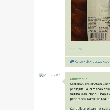
2.8.2026
Katso kaikki vastaukset 
Mummo07
Mistähän sitä alottaisi ke
perusjuttuja, ei mitään eri
muuta kuin leipää. Lihapulla
perinteistä. Kasviksia raako
Kahdelleen ollaan nyt syöty