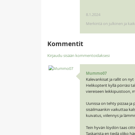
8.1.2024
Merkintä on julkinen ja kai
Kommentit
Kirjaudu sisään kommentoidaksesi
Mummo07
Kalevankisat ja rallit on ny
Helikopterit kyllä pörräsi 
viereiseen leikkipuistoon, m
Uunissa on tehty pizzaa ja 
sisäilmaankin vaikuttaa kal
kuivatus, viilennys ja lämm
Tein hyvän löydön taas citt
Taskarista en tiedä oliko 