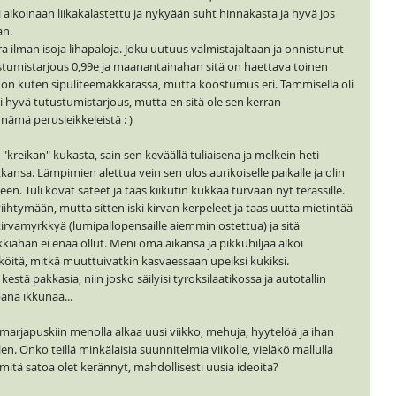
esti aikoinaan liikakalastettu ja nykyään suht hinnakasta ja hyvä jos
an.
a ilman isoja lihapaloja. Joku uutuus valmistajaltaan ja onnistunut
utustumistarjous 0,99e ja maanantainahan sitä on haettava toinen
a on kuten sipuliteemakkarassa, mutta koostumus eri. Tammisella oli
 oli hyvä tutustumistarjous, mutta en sitä ole sen kerran
nämä perusleikkeleistä : )
kreikan" kukasta, sain sen keväällä tuliaisena ja melkein heti
kkansa. Lämpimien alettua vein sen ulos aurikoiselle paikalle ja olin
n. Tuli kovat sateet ja taas kiikutin kukkaa turvaan nyt terassille.
iihtymään, mutta sitten iski kirvan kerpeleet ja taas uutta mietintää
 kirvamyrkkyä (lumipallopensaille aiemmin ostettua) ja sitä
kkiahan ei enää ollut. Meni oma aikansa ja pikkuhiljaa alkoi
köitä, mitkä muuttuivatkin kasvaessaan upeiksi kukiksi.
kestä pakkasia, niin josko säilyisi tyroksilaatikossa ja autotallin
nä ikkunaa...
marjapuskiin menolla alkaa uusi viikko, mehuja, hyytelöä ja ihan
len. Onko teillä minkälaisia suunnitelmia viikolle, vieläkö mallulla
 mitä satoa olet kerännyt, mahdollisesti uusia ideoita?