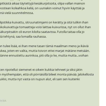
n pitkästä aikaa täytettyjä kesäkurpitsoita, olipa vallan mainon
kostean koleahkoa keliä, on uuniakin voinut hyvin käyttää ja
inä vielä suunnitelmissa.
lipstikka kuivattu, sitruunatimjami on kerätty ja sitä tulikin ihan
kokuivattuja tomaatteja voisi laittaa kuivurissa, nyt on ollut ihan
säkurpitsakin oli euron kilolta saatavissa. Futolla taitaa olla jo
tä tehtynä, saa lomailla rauhassa.
an tulee lisää, ei ihan mene tasan tämä maailman meno ja ikäviä
lukea, joten en valita, mutta toivon ettei marjat mätäne metsään.
tänne ennustettu aurinkoa, piti olla jo ke, mutta mutta...voihan
en ripotellut siemenet ei oikein kukkia tehneet ja siksi jätin
myöhempään, että oli pörriäisillä bileet monta päivää. Jalokellosta
ukkii, mutta nyt vasta on nupun alut, eli sain sen kuitenki
uvaa.