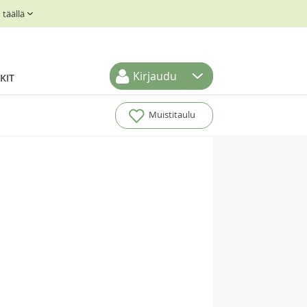
täällä
Kirjaudu
KIT
Muistitaulu