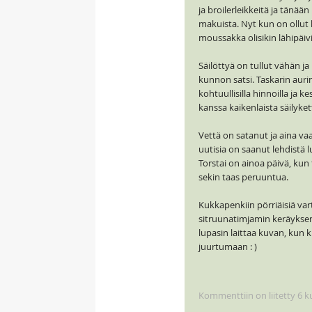
ja broilerleikkeitä ja tänää
makuista. Nyt kun on ollut 
moussakka olisikin lähipäiv
Säilöttyä on tullut vähän ja 
kunnon satsi. Taskarin aurin
kohtuullisilla hinnoilla ja ke
kanssa kaikenlaista säilyket
Vettä on satanut ja aina va
uutisia on saanut lehdistä 
Torstai on ainoa päivä, kun 
sekin taas peruuntua.
Kukkapenkiin pörriäisiä vart
sitruunatimjamin keräyksen 
lupasin laittaa kuvan, kun k
juurtumaan : )
Kommenttiin on liitetty 6 k