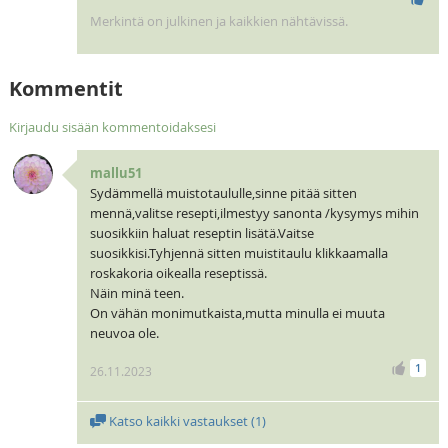
Merkintä on julkinen ja kaikkien nähtävissä.
Kommentit
Kirjaudu sisään kommentoidaksesi
mallu51
Sydämmellä muistotaululle,sinne pitää sitten
mennä,valitse resepti,ilmestyy sanonta /kysymys mihin
suosikkiin haluat reseptin lisätä.Vaitse
suosikkisi.Tyhjennä sitten muistitaulu klikkaamalla
roskakoria oikealla reseptissä.
Näin minä teen.
On vähän monimutkaista,mutta minulla ei muuta
neuvoa ole.
1
26.11.2023
Katso kaikki vastaukset (
1
)