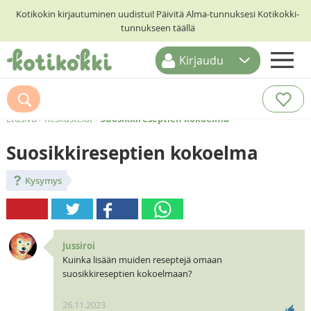
Kotikokin kirjautuminen uudistui! Päivitä Alma-tunnuksesi Kotikokki-
tunnukseen täällä
Kirjaudu
ETUSIVU
RESEPTIHAKU
Etusivu
/
Keskustelut
/
Suosikkireseptien kokoelma
RUOKATEEMAT
Suosikkireseptien kokoelma
KESKUSTELUT
Kysymys
KOTIKOKIT
Jussiroi
Kuinka lisään muiden reseptejä omaan
suosikkireseptien kokoelmaan?
26.11.2023