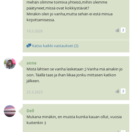
mehän olimme toimiva yhteisö,mihin olemme
päätyneet,missä ovat kokkiystävät?
Minäkin olen jo vanha,mutta sehän ei estä minua
kirjoittamisessa.
2
10.5.2026
Katso kaikki vastaukset (
2
)
anne
Mistä lähtien se vanha lasketaan ;) Vanha mä ainakin jo
oon. Täällä taas ja ihan liikaa jonku mittasen katkon
jälkeen.
2
25.3.2023
Dell
Mukana minäkin, en muista kuinka kauan ollut, vuosia
kuitenkin :)