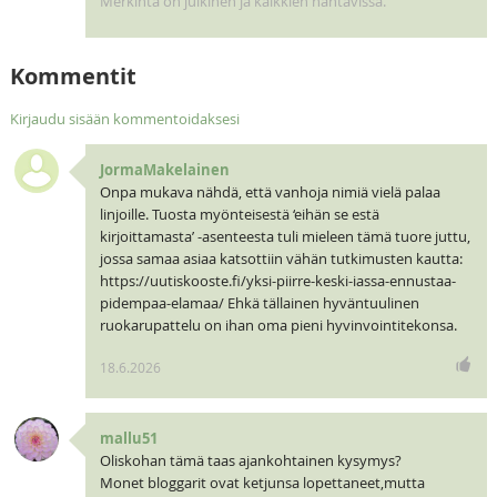
Merkintä on julkinen ja kaikkien nähtävissä.
Kommentit
Kirjaudu sisään kommentoidaksesi
JormaMakelainen
Onpa mukava nähdä, että vanhoja nimiä vielä palaa
linjoille. Tuosta myönteisestä ‘eihän se estä
kirjoittamasta’ -asenteesta tuli mieleen tämä tuore juttu,
jossa samaa asiaa katsottiin vähän tutkimusten kautta:
https://uutiskooste.fi/yksi-piirre-keski-iassa-ennustaa-
pidempaa-elamaa/ Ehkä tällainen hyväntuulinen
ruokarupattelu on ihan oma pieni hyvinvointitekonsa.
18.6.2026
mallu51
Oliskohan tämä taas ajankohtainen kysymys?
Monet bloggarit ovat ketjunsa lopettaneet,mutta