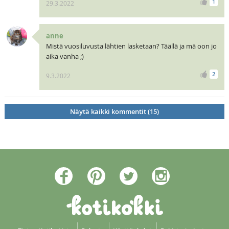
1
29.3.2022
anne
Mistä vuosiluvusta lähtien lasketaan? Täällä ja mä oon jo
aika vanha ;)
2
9.3.2022
Näytä kaikki kommentit (15)