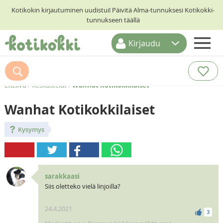
Kotikokin kirjautuminen uudistui! Päivitä Alma-tunnuksesi Kotikokki-
tunnukseen täällä
Kirjaudu
ETUSIVU
RESEPTIHAKU
Etusivu
/
Keskustelut
/
Wanhat Kotikokkilaiset
RUOKATEEMAT
Wanhat Kotikokkilaiset
KESKUSTELUT
Kysymys
KOTIKOKIT
sarakkaasi
Siis oletteko vielä linjoilla?
24.4.2021
3