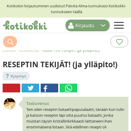
Kotikokin kirjautuminen uudistui! Päivitä Alma-tunnuksesi Kotikokki-
tunnukseen täällä
Kirjaudu
ETUSIVU
RESEPTIHAKU
Etusivu
/
Keskustelut
/
RESEPTIN TEKIJÄT! (ja ylläpito!)
RUOKATEEMAT
RESEPTIN TEKIJÄT! (ja ylläpito!)
KESKUSTELUT
Kysymys
KOTIKOKIT
Taskuvenus
Tein eilen reseptin bataattipapusalaatti, tänään kun tulin
ja katsoin reseptin läpi siitä puuttui bataatti. Jonka
muistan täysin kristallinkirkkaasti laittaneeni ihan
ensimmäisenä listaan. Sitä edellinen resepti oli