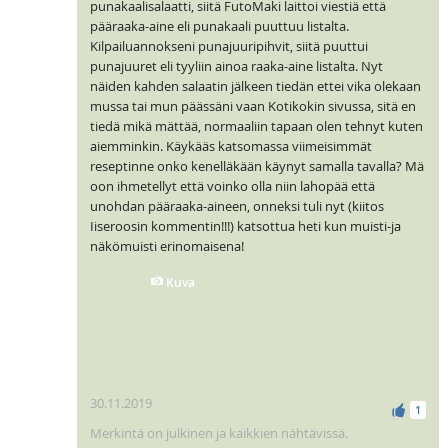
punakaalisalaatti, siitä FutoMaki laittoi viestiä että
pääraaka-aine eli punakaali puuttuu listalta.
Kilpailuannokseni punajuuripihvit, siitä puuttui
punajuuret eli tyyliin ainoa raaka-aine listalta. Nyt
näiden kahden salaatin jälkeen tiedän ettei vika olekaan
mussa tai mun päässäni vaan Kotikokin sivussa, sitä en
tiedä mikä mättää, normaaliin tapaan olen tehnyt kuten
aiemminkin. Käykääs katsomassa viimeisimmät
reseptinne onko kenelläkään käynyt samalla tavalla? Mä
oon ihmetellyt että voinko olla niin lahopää että
unohdan pääraaka-aineen, onneksi tuli nyt (kiitos
Iiseroosin kommentin!!!) katsottua heti kun muisti-ja
näkömuisti erinomaisena!
Kuva
30.11.2019
1
Merkintä on julkinen ja kaikkien nähtävissä.