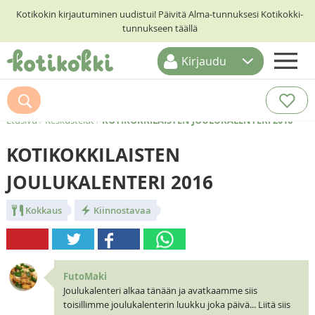
Kotikokin kirjautuminen uudistui! Päivitä Alma-tunnuksesi Kotikokki-
tunnukseen täällä
Kirjaudu
ETUSIVU
RESEPTIHAKU
Etusivu
/
Keskustelut
/
KOTIKOKKILAISTEN JOULUKALENTERI 2016
RUOKATEEMAT
KOTIKOKKILAISTEN
KESKUSTELUT
JOULUKALENTERI 2016
KOTIKOKIT
Kokkaus
Kiinnostavaa
FutoMaki
Joulukalenteri alkaa tänään ja avatkaamme siis
toisillimme joulukalenterin luukku joka päivä... Liitä siis