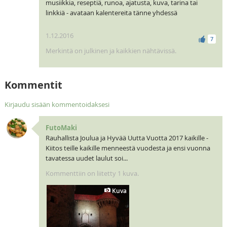
musiikkia, reseptiä, runoa, ajatusta, kuva, tarina tai
linkkiä - avataan kalentereita tänne yhdessä
1.12.2016
7
Merkintä on julkinen ja kaikkien nähtävissä.
Kommentit
Kirjaudu sisään kommentoidaksesi
FutoMaki
Rauhallista Joulua ja Hyvää Uutta Vuotta 2017 kaikille -
Kiitos teille kaikille menneestä vuodesta ja ensi vuonna
tavatessa uudet laulut soi...
Kommenttiin on liitetty 1 kuva.
Kuva