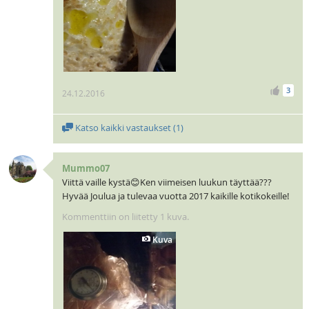
3
24.12.2016
Katso kaikki vastaukset (
1
)
Mummo07
Viittä vaille kystä😊Ken viimeisen luukun täyttää???
Hyvää Joulua ja tulevaa vuotta 2017 kaikille kotikokeille!
Kommenttiin on liitetty 1 kuva.
Kuva