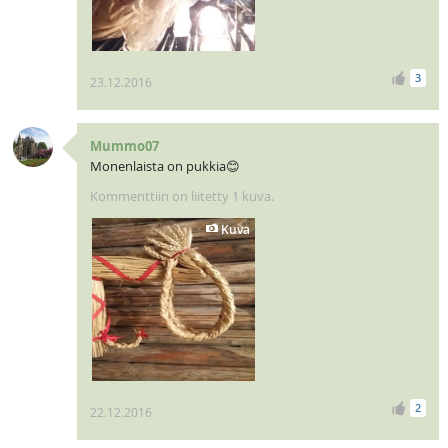
3
23.12.2016
Mummo07
Monenlaista on pukkia😊
Kommenttiin on liitetty 1 kuva.
Kuva
2
22.12.2016