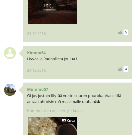
5
24.12.2016
Kimmo64
Hyvää ja Rauhallista Joulua !
4
24.12.2016
Mummo07
Oi jos jostain löytää voisin suuren puurokauhan, sillä
antaa tahtoisin mä maailmalle rauhan🕯🎄
Kommenttiin on liitetty 1 kuva.
Kuva