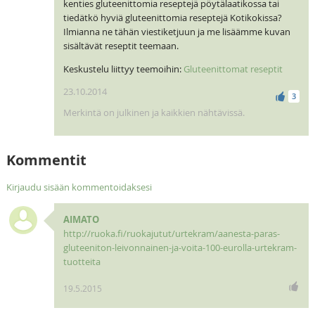
kenties gluteenittomia reseptejä pöytälaatikossa tai
tiedätkö hyviä gluteenittomia reseptejä Kotikokissa?
Ilmianna ne tähän viestiketjuun ja me lisäämme kuvan
sisältävät reseptit teemaan.
Keskustelu liittyy teemoihin:
Gluteenittomat reseptit
23.10.2014
3
Merkintä on julkinen ja kaikkien nähtävissä.
Kommentit
Kirjaudu sisään kommentoidaksesi
AIMATO
http://ruoka.fi/ruokajutut/urtekram/aanesta-paras-
gluteeniton-leivonnainen-ja-voita-100-eurolla-urtekram-
tuotteita
19.5.2015