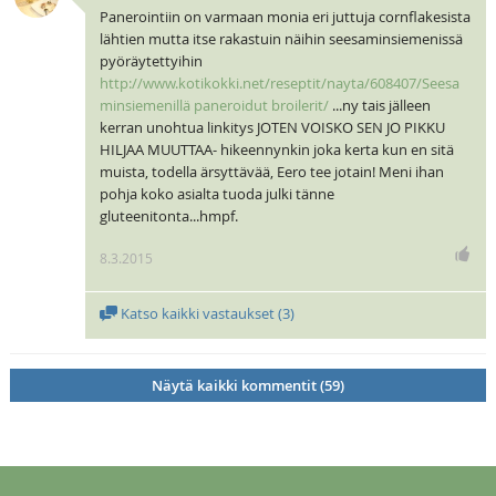
Panerointiin on varmaan monia eri juttuja cornflakesista
lähtien mutta itse rakastuin näihin seesaminsiemenissä
pyöräytettyihin
http://www.kotikokki.net/reseptit/nayta/608407/Seesa
minsiemenillä paneroidut broilerit/
...ny tais jälleen
kerran unohtua linkitys JOTEN VOISKO SEN JO PIKKU
HILJAA MUUTTAA- hikeennynkin joka kerta kun en sitä
muista, todella ärsyttävää, Eero tee jotain! Meni ihan
pohja koko asialta tuoda julki tänne
gluteenitonta...hmpf.
8.3.2015
Katso kaikki vastaukset (
3
)
Näytä kaikki kommentit (59)