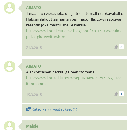
AIMATO
Tänään tuli vieras joka on gluteenittomalla ruokavaliolla.
Halusin ilahduttaa häntä voisilmäpullilla. Löysin sopivan
reseptin joka maistui meille kaikille.
http://www.koonkeittiossa.blogspot.fi/2015/03/voisilma
pullat-gluteeniton.html
2
21.3.2015
AIMATO
Ajankohtainen herkku gluteenittomana.
http://www.kotikokki.net/reseptit/nayta/125213/gluteen
itonmämmi
1
19.3.2015
Katso kaikki vastaukset (
1
)
Maisie