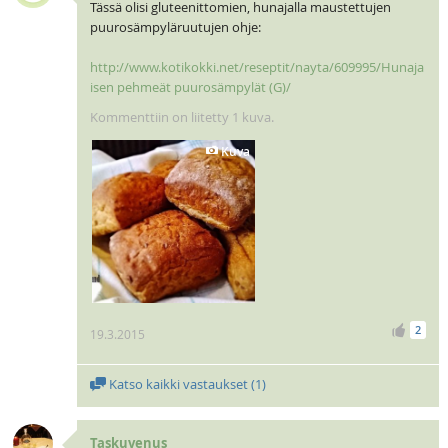
Tässä olisi gluteenittomien, hunajalla maustettujen
puurosämpyläruutujen ohje:
http://www.kotikokki.net/reseptit/nayta/609995/Hunaja
isen pehmeät puurosämpylät (G)/
Kommenttiin on liitetty 1 kuva.
Kuva
2
19.3.2015
Katso kaikki vastaukset (
1
)
Taskuvenus