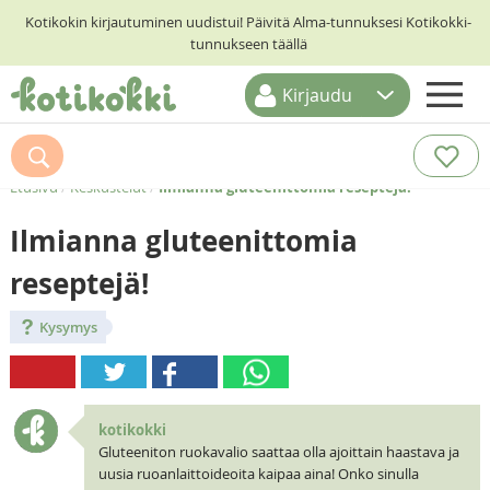
Kotikokin kirjautuminen uudistui! Päivitä Alma-tunnuksesi Kotikokki-
tunnukseen täällä
Kirjaudu
ETUSIVU
RESEPTIHAKU
Etusivu
/
Keskustelut
/
Ilmianna gluteenittomia reseptejä!
RUOKATEEMAT
Ilmianna gluteenittomia
KESKUSTELUT
reseptejä!
KOTIKOKIT
Kysymys
kotikokki
Gluteeniton ruokavalio saattaa olla ajoittain haastava ja
uusia ruoanlaittoideoita kaipaa aina! Onko sinulla