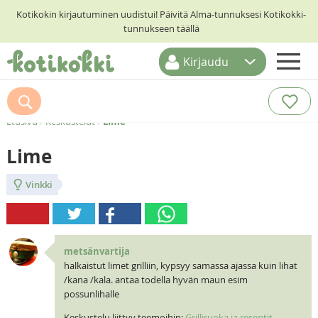
Kotikokin kirjautuminen uudistui! Päivitä Alma-tunnuksesi Kotikokki-
tunnukseen täällä
Kirjaudu
ETUSIVU
RESEPTIHAKU
Etusivu
/
Keskustelut
/
Lime
RUOKATEEMAT
Lime
KESKUSTELUT
Vinkki
KOTIKOKIT
metsänvartija
halkaistut limet grilliin, kypsyy samassa ajassa kuin lihat
/kana /kala. antaa todella hyvän maun esim
possunlihalle
Keskustelu liittyy teemoihin:
Grilliruoka ja reseptit