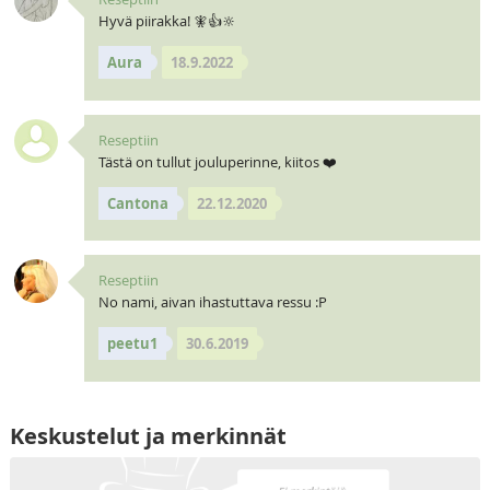
Hyvä piirakka! 🧚👍🔆
Aura
18.9.2022
Reseptiin
Tästä on tullut jouluperinne, kiitos ❤️
Cantona
22.12.2020
Reseptiin
No nami, aivan ihastuttava ressu :P
peetu1
30.6.2019
Keskustelut ja merkinnät