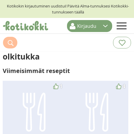
Kotikokin kirjautuminen uudistui! Päivitä Alma-tunnuksesi Kotikokki-
tunnukseen täällä
Kirjaudu
ETUSIVU
RESEPTIHAKU
olkitukka
RUOKATEEMAT
Viimeisimmät reseptit
KESKUSTELUT
KOTIKOKIT
1
4