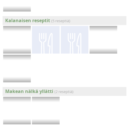
Kalanaisen reseptit
(5 reseptiä)
Makean nälkä yllätti
(2 reseptiä)