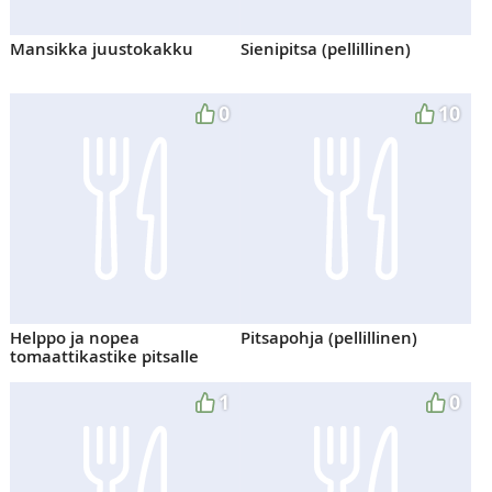
Mansikka juustokakku
Sienipitsa (pellillinen)
0
10
Helppo ja nopea
Pitsapohja (pellillinen)
tomaattikastike pitsalle
1
0