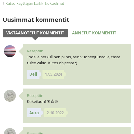
›
Katso käyttäjän kaikki kokoelmat
Uusimmat kommentit
VASTAANOTETUT KOMMENTIT
ANNETUT KOMMENTIT
Reseptiin
Todella herkullinen piiras, tein vuohenjuustolla, tästä
tulee vakio. Kiitos ohjeesta :)
Dell
17.5.2024
Reseptiin
Kokeiluun! 🧚👍🔆
Aura
2.10.2022
Reseptiin