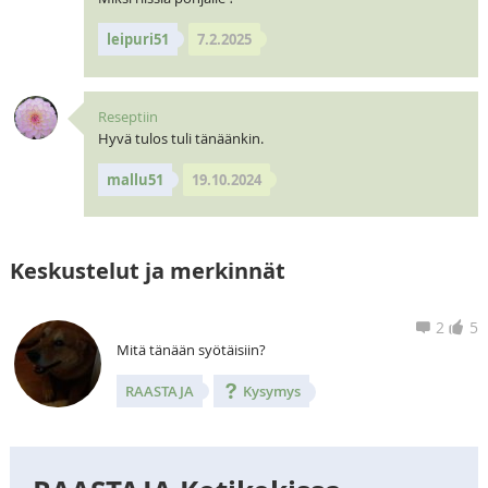
leipuri51
7.2.2025
Reseptiin
Hyvä tulos tuli tänäänkin.
mallu51
19.10.2024
Keskustelut ja merkinnät
2
5
Mitä tänään syötäisiin?
RAASTAJA
Kysymys