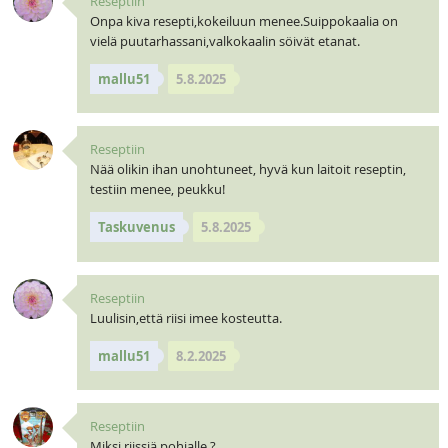
Reseptiin
Onpa kiva resepti,kokeiluun menee.Suippokaalia on
vielä puutarhassani,valkokaalin söivät etanat.
mallu51
5.8.2025
Reseptiin
Nää olikin ihan unohtuneet, hyvä kun laitoit reseptin,
testiin menee, peukku!
Taskuvenus
5.8.2025
Reseptiin
Luulisin,että riisi imee kosteutta.
mallu51
8.2.2025
Reseptiin
Miksi riissiä pohjalle ?