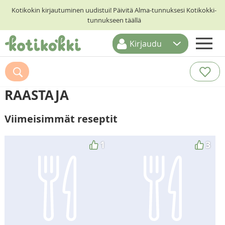
Kotikokin kirjautuminen uudistui! Päivitä Alma-tunnuksesi Kotikokki-
tunnukseen täällä
Kirjaudu
ETUSIVU
RESEPTIHAKU
RAASTAJA
RUOKATEEMAT
Viimeisimmät reseptit
KESKUSTELUT
KOTIKOKIT
1
3