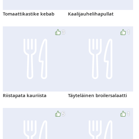
Tomaattikastike kebab
Kaalijauhelihapullat
3
1
Riistapata kauriista
Täyteläinen broilersalaatti
5
1