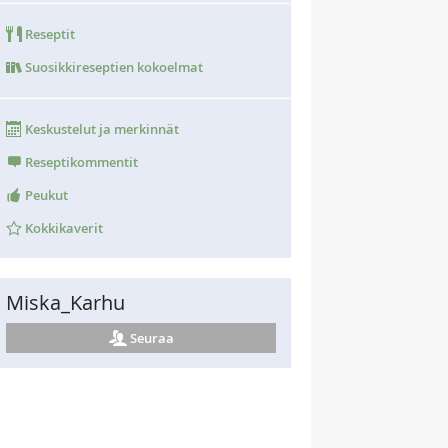
Reseptit
Suosikkireseptien kokoelmat
Keskustelut ja merkinnät
Reseptikommentit
Peukut
Kokkikaverit
Miska_Karhu
Seuraa