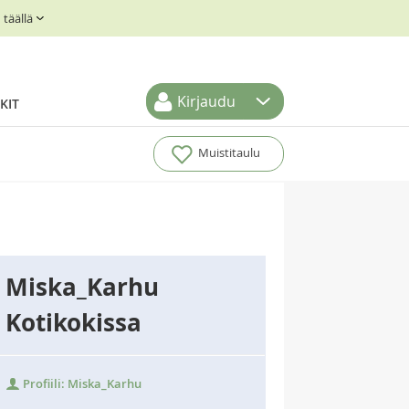
täällä
Kirjaudu
KIT
Muistitaulu
Miska_Karhu
Kotikokissa
Profiili: Miska_Karhu