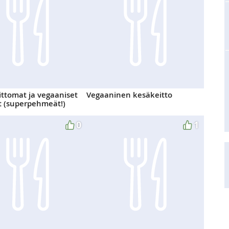
ttomat ja vegaaniset
Vegaaninen kesäkeitto
t (superpehmeät!)
0
1