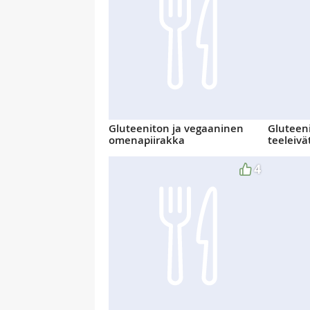
Gluteeniton ja vegaaninen
Gluteeni
omenapiirakka
teeleivä
4