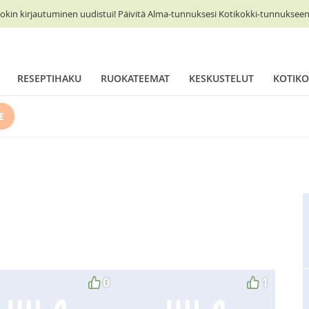
okin kirjautuminen uudistui! Päivitä Alma-tunnuksesi Kotikokki-tunnukseen 
RESEPTIHAKU
RUOKATEEMAT
KESKUSTELUT
KOTIKO
E
0
1