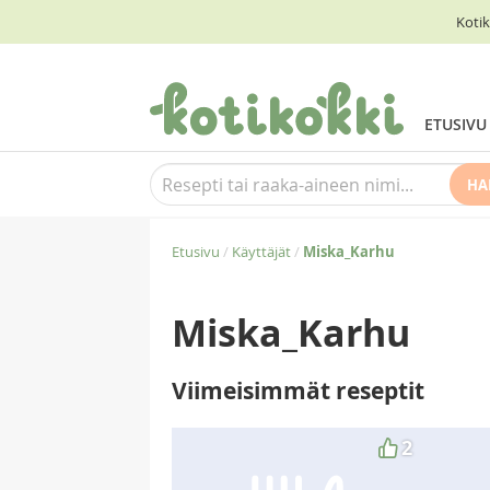
Kotik
ETUSIVU
HA
Etusivu
/
Käyttäjät
/
Miska_Karhu
Miska_Karhu
Viimeisimmät reseptit
2