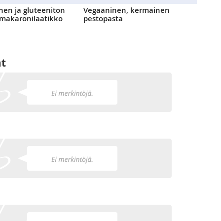
nen ja gluteeniton
Vegaaninen, kermainen
makaronilaatikko
pestopasta
at