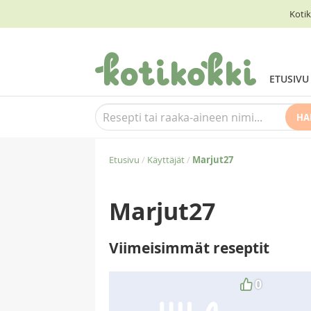
Kotik
ETUSIVU
HA
Etusivu
/
Käyttäjät
/
Marjut27
Marjut27
Viimeisimmät reseptit
0