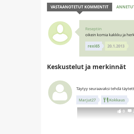
VASTAANOTETUT KOMMENTIT
ANNETU
Reseptiin
oikein komia kakkku ja herk
rexi65
20.1.2013
Keskustelut ja merkinnät
Täytyy seuraavaksi tehdä täyte
Marjut27
Kokkaus
0