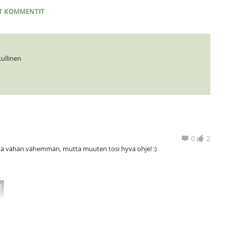
T KOMMENTIT
ullinen
0
2
ttä vähän vähemmän, mutta muuten tosi hyvä ohje! :)
2