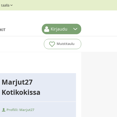
täällä
Kirjaudu
KIT
Muistitaulu
Marjut27
Kotikokissa
Profiili: Marjut27