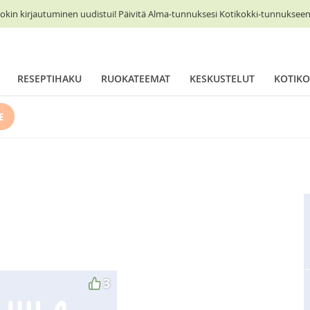
okin kirjautuminen uudistui! Päivitä Alma-tunnuksesi Kotikokki-tunnukseen 
RESEPTIHAKU
RUOKATEEMAT
KESKUSTELUT
KOTIKO
E
3