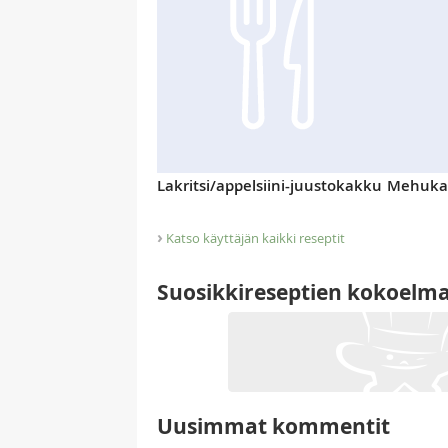
Lakritsi/appelsiini-juustokakku
Mehukas
›
Katso käyttäjän kaikki reseptit
Suosikkireseptien kokoelm
Uusimmat kommentit