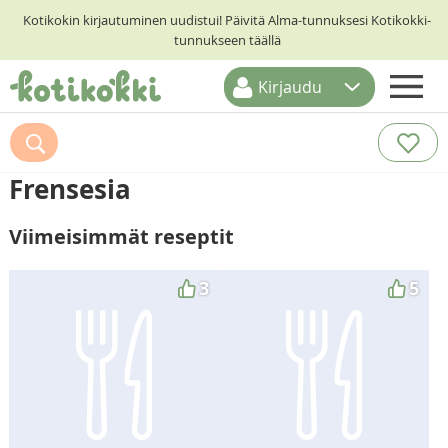
Kotikokin kirjautuminen uudistui! Päivitä Alma-tunnuksesi Kotikokki-
tunnukseen täällä
Kirjaudu
ETUSIVU
RESEPTIHAKU
Frensesia
RUOKATEEMAT
Viimeisimmät reseptit
KESKUSTELUT
KOTIKOKIT
3
5