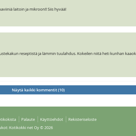
viiniä laitoin ja mikroon!! Siis hyvää!
tekakun reseptistä ja lämmin tuulahdus. Kokeilen niitä heti kunhan kaaok
Näytä kaikki kommentit (10)
tikokista
Palaute
Käyttöehdot
Rekisteriseloste
ukot: Kotikokki net Oy
© 2026