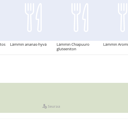
tos
Lämmin ananas-hyvä
Lämmin Chiapuuro
Lämmin Aromip
gluteeniton
Seuraa