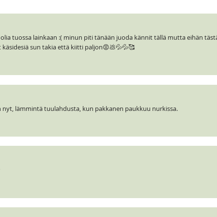
olia tuossa lainkaan :( minun piti tänään juoda kännit tällä mutta eihän täs
käsidesiä sun takia että kiitti paljon😡💩💦💦🥰
aan nyt, lämmintä tuulahdusta, kun pakkanen paukkuu nurkissa.
P