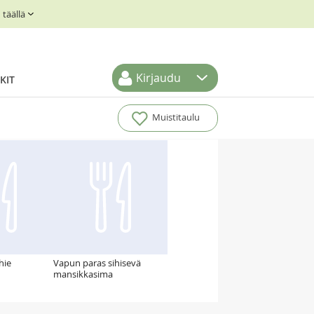
täällä
Kirjaudu
KIT
Muistitaulu
hie
Vapun paras sihisevä
mansikkasima