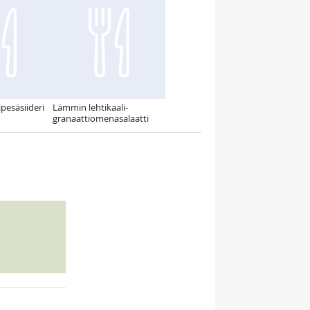
esäsiideri
Lämmin lehtikaali-
granaattiomenasalaatti