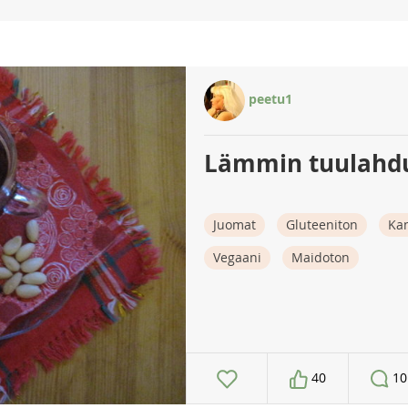
peetu1
Lämmin tuulahd
Juomat
Gluteeniton
Ka
Vegaani
Maidoton
40
10