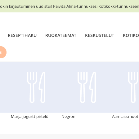
okin kirjautuminen uudistui! Päivitä Alma-tunnuksesi Kotikokki-tunnukseen 
RESEPTIHAKU
RUOKATEEMAT
KESKUSTELUT
KOTIKO
E
Marja-jogurttipirtelö
Negroni
Aamiaissmoot