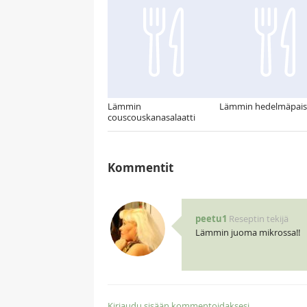
Lämmin
Lämmin hedelmäpais
couscouskanasalaatti
Kommentit
peetu1
Reseptin tekijä
Lämmin juoma mikrossa!!
Kirjaudu sisään kommentoidaksesi