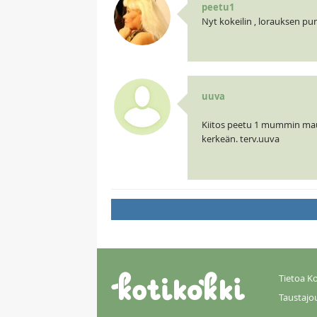
peetu1
Nyt kokeilin , lorauksen puna
uuva
Kiitos peetu 1 mummin maus
kerkeän. terv.uuva
Tietoa Ko
Taustajo