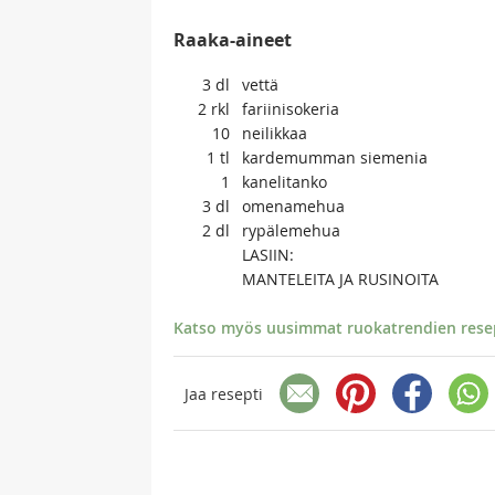
Raaka-aineet
3
dl
vettä
2
rkl
fariinisokeria
10
neilikkaa
1
tl
kardemumman siemenia
1
kanelitanko
3
dl
omenamehua
2
dl
rypälemehua
LASIIN:
MANTELEITA JA RUSINOITA
Katso myös uusimmat ruokatrendien resept
Jaa resepti