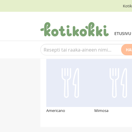
Kotik
ETUSIVU
HA
Suosittelemme myös
Americano
Mimosa