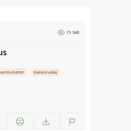
15 346
us
nanmunaton
Kasvisruoka