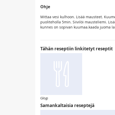
Ohje
Mittaa vesi kulhoon. Lisää mausteet. Kuume
puoliteholla 5min. Siivilöi mausteliemi. L
kunnes on sopivan kuumaa.kaada juoma lasei
Tähän reseptiin linkitetyt reseptit
Glögi
Samankaltaisia reseptejä