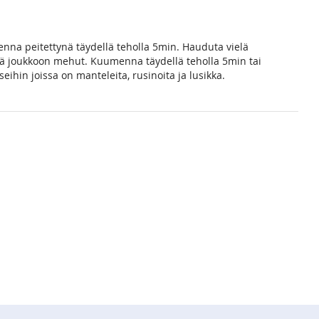
nna peitettynä täydellä teholla 5min. Hauduta vielä
isää joukkoon mehut. Kuumenna täydellä teholla 5min tai
hin joissa on manteleita, rusinoita ja lusikka.