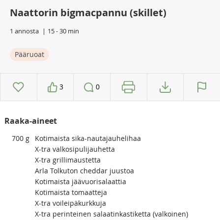
Naattorin bigmacpannu (skillet)
1 annosta
15 - 30 min
Pääruoat
3
0
Raaka-aineet
700
g
Kotimaista sika-nautajauhelihaa
X-tra valkosipulijauhetta
X-tra grillimaustetta
Arla Tolkuton cheddar juustoa
Kotimaista jäävuorisalaattia
Kotimaista tomaatteja
X-tra voileipäkurkkuja
X-tra perinteinen salaatinkastiketta (valkoinen)