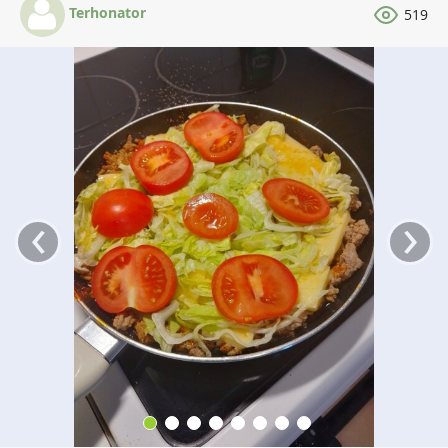
Terhonator
519
‹
›