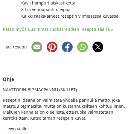
Kavli hampurilaiskastiketta
X-tra vehnäpaahtoleipää
Kaikki raaka-aineet reseptin viimeisessä kuvassa!
Katso myös uusimmat ruokatrendien reseptit täältä »
Jaa resepti
Ohje
NAATTORIN BIGMACPANNU (SKILLET)
Reseptin ideana on valmistaa yhdellä pannulla mättö, joka
maistuu bigmacilta, mutta on kustannuksiltaan kohtuullinen.
Makujen kannalta on oleellista, että ruoka valmistetaan
kerroksittain. Katso tämän reseptin kuvat.
- Levy päälle