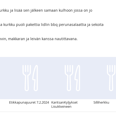
kurkku ja lisää sen jälkeen samaan kulhoon jossa on jo
a kurkku puoli pakettia lidlin bbq perunasalaattia ja sekoita
ihvin, makkaran ja leivän kanssa nautittavana.
Etikkapunajuuret 7.2.2024
KaritsanKyljykset
Silliherkku
Lisukkeineen