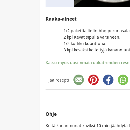
Raaka-aineet
1/2 pakettia lidlin bbq perunasala
2 kpl Kevät sipulia varsineen.
1/2 kurkku kuorittuna.
3 kpl kovaksi keitettyjä kananmun
Katso myös uusimmat ruokatrendien resept
Jaa resepti
Ohje
Keitä kananmunat koviksi 10 min jäähdytä kyl