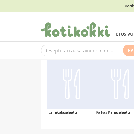
Kotik
ETUSIVU
HA
Suosittelemme myös
Tonnikalasalaatti
Raikas Kanasalaatti