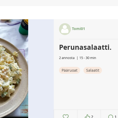
Tomi01
Perunasalaatti.
2 annosta
15 - 30 min
Pääruoat
Salaatit
2
1