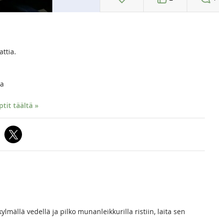
attia.
ia
it täältä »
mällä vedellä ja pilko munanleikkurilla ristiin, laita sen