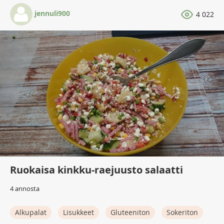
jennuli900
4 022
Ruokaisa kinkku-raejuusto salaatti
4 annosta
Alkupalat
Lisukkeet
Gluteeniton
Sokeriton