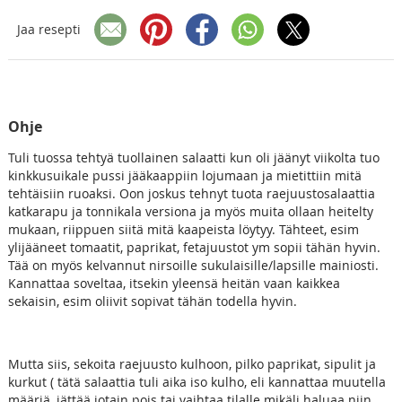
Jaa resepti
Ohje
Tuli tuossa tehtyä tuollainen salaatti kun oli jäänyt viikolta tuo
kinkkusuikale pussi jääkaappiin lojumaan ja mietittiin mitä
tehtäisiin ruoaksi. Oon joskus tehnyt tuota raejuustosalaattia
katkarapu ja tonnikala versiona ja myös muita ollaan heitelty
mukaan, riippuen siitä mitä kaapeista löytyy. Tähteet, esim
ylijääneet tomaatit, paprikat, fetajuustot ym sopii tähän hyvin.
Tää on myös kelvannut nirsoille sukulaisille/lapsille mainiosti.
Kannattaa soveltaa, itsekin yleensä heitän vaan kaikkea
sekaisin, esim oliivit sopivat tähän todella hyvin.
Mutta siis, sekoita raejuusto kulhoon, pilko paprikat, sipulit ja
kurkut ( tätä salaattia tuli aika iso kulho, eli kannattaa muutella
määriä, jättää jotain pois tai vaihtaa tilalle mikäli haluaa niin.