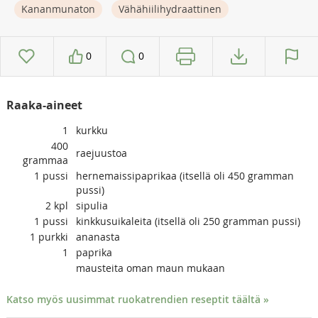
Kananmunaton
Vähähiilihydraattinen
0
0
Raaka-aineet
1
kurkku
400
raejuustoa
grammaa
1
pussi
hernemaissipaprikaa (itsellä oli 450 gramman
pussi)
2
kpl
sipulia
1
pussi
kinkkusuikaleita (itsellä oli 250 gramman pussi)
1
purkki
ananasta
1
paprika
mausteita oman maun mukaan
Katso myös uusimmat ruokatrendien reseptit täältä »