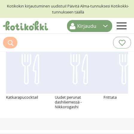
Kotikokin kirjautuminen uudistui! Päivitä Alma-tunnuksesi Kotikokki-
tunnukseen täällä
Kirjaudu
ETUSIVU
Suosittelemme myös
RESEPTIHAKU
RUOKATEEMAT
KESKUSTELUT
KOTIKOKIT
Katkarapucocktail
Uudet perunat
Frittata
dashiliemessä -
Nikkorogashi