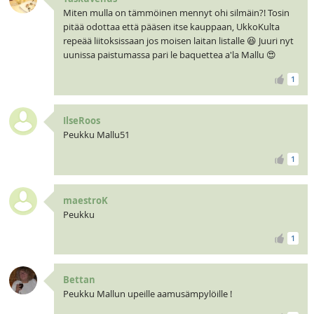
Miten mulla on tämmöinen mennyt ohi silmäin?! Tosin
pitää odottaa että pääsen itse kauppaan, UkkoKulta
repeää liitoksissaan jos moisen laitan listalle 😆 Juuri nyt
uunissa paistumassa pari le baquettea a'la Mallu 😍
1
IlseRoos
Peukku Mallu51
1
maestroK
Peukku
1
Bettan
Peukku Mallun upeille aamusämpylöille !