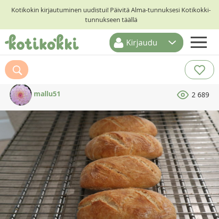
Kotikokin kirjautuminen uudistui! Päivitä Alma-tunnuksesi Kotikokki-
tunnukseen täällä
Kirjaudu
ETUSIVU
RESEPTIHAKU
mallu51
2 689
RUOKATEEMAT
KESKUSTELUT
KOTIKOKIT