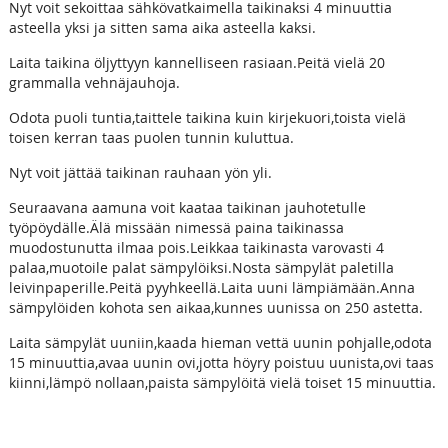
Nyt voit sekoittaa sähkövatkaimella taikinaksi 4 minuuttia
asteella yksi ja sitten sama aika asteella kaksi.
Laita taikina öljyttyyn kannelliseen rasiaan.Peitä vielä 20
grammalla vehnäjauhoja.
Odota puoli tuntia,taittele taikina kuin kirjekuori,toista vielä
toisen kerran taas puolen tunnin kuluttua.
Nyt voit jättää taikinan rauhaan yön yli.
Seuraavana aamuna voit kaataa taikinan jauhotetulle
työpöydälle.Älä missään nimessä paina taikinassa
muodostunutta ilmaa pois.Leikkaa taikinasta varovasti 4
palaa,muotoile palat sämpylöiksi.Nosta sämpylät paletilla
leivinpaperille.Peitä pyyhkeellä.Laita uuni lämpiämään.Anna
sämpylöiden kohota sen aikaa,kunnes uunissa on 250 astetta.
Laita sämpylät uuniin,kaada hieman vettä uunin pohjalle,odota
15 minuuttia,avaa uunin ovi,jotta höyry poistuu uunista,ovi taas
kiinni,lämpö nollaan,paista sämpylöitä vielä toiset 15 minuuttia.