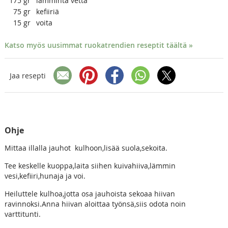
175
gr
lämmintä vettä
75
gr
kefiiriä
15
gr
voita
Katso myös uusimmat ruokatrendien reseptit täältä »
Jaa resepti
Ohje
Mittaa illalla jauhot kulhoon,lisää suola,sekoita.
Tee keskelle kuoppa,laita siihen kuivahiiva,lämmin
vesi,kefiiri,hunaja ja voi.
Heiluttele kulhoa,jotta osa jauhoista sekoaa hiivan
ravinnoksi.Anna hiivan aloittaa työnsä,siis odota noin
varttitunti.