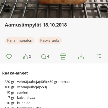
Aamusämpylät 18.10.2018
Kananmunaton
Kasvisruoka
5
4
Raaka-aineet
220
gr
vehnäjauhoja(405),+30 grammaa
100
gr
vehnäjauhoja(550)
10
gr
suolaa
7
gr
kuivahiivaa
10
gr
hunajaa