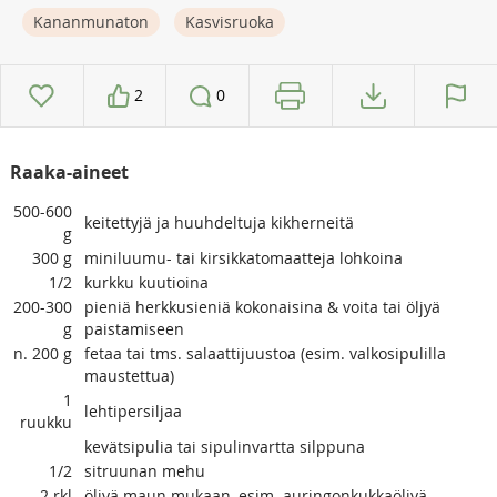
Kananmunaton
Kasvisruoka
2
0
Raaka-aineet
500-600
keitettyjä ja huuhdeltuja kikherneitä
g
300
g
miniluumu- tai kirsikkatomaatteja lohkoina
1/2
kurkku kuutioina
200-300
pieniä herkkusieniä kokonaisina & voita tai öljyä
g
paistamiseen
n. 200
g
fetaa tai tms. salaattijuustoa (esim. valkosipulilla
maustettua)
1
lehtipersiljaa
ruukku
kevätsipulia tai sipulinvartta silppuna
1/2
sitruunan mehu
2
rkl
öljyä maun mukaan, esim. auringonkukkaöljyä