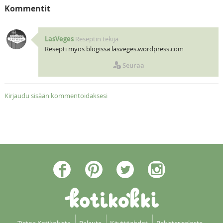
Kommentit
LasVeges
Reseptin tekijä
Resepti myös blogissa lasveges.wordpress.com
Seuraa
Kirjaudu sisään kommentoidaksesi
Tietoa Kotikokista
Palaute
Käyttöehdot
Rekisteriseloste