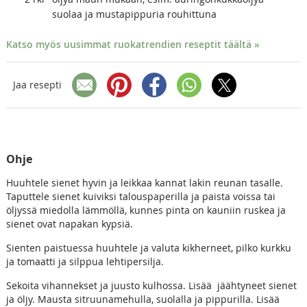
suolaa ja mustapippuria rouhittuna
Katso myös uusimmat ruokatrendien reseptit täältä »
Jaa resepti
Ohje
Huuhtele sienet hyvin ja leikkaa kannat lakin reunan tasalle.
Taputtele sienet kuiviksi talouspaperilla ja paista voissa tai
öljyssä miedolla lämmöllä, kunnes pinta on kauniin ruskea ja
sienet ovat napakan kypsiä.
Sienten paistuessa huuhtele ja valuta kikherneet, pilko kurkku
ja tomaatti ja silppua lehtipersilja.
Sekoita vihannekset ja juusto kulhossa. Lisää jäähtyneet sienet
ja öljy. Mausta sitruunamehulla, suolalla ja pippurilla. Lisää