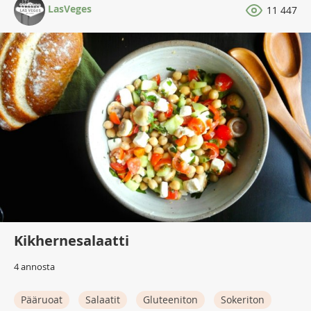
LasVeges
11 447
Kikhernesalaatti
4 annosta
Pääruoat
Salaatit
Gluteeniton
Sokeriton