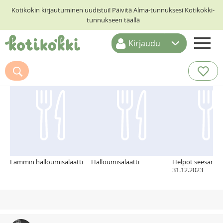
Kotikokin kirjautuminen uudistui! Päivitä Alma-tunnuksesi Kotikokki-
tunnukseen täällä
Kirjaudu
ETUSIVU
Suosittelemme myös
RESEPTIHAKU
RUOKATEEMAT
KESKUSTELUT
KOTIKOKIT
Lämmin halloumisalaatti
Halloumisalaatti
Helpot seesamik
31.12.2023