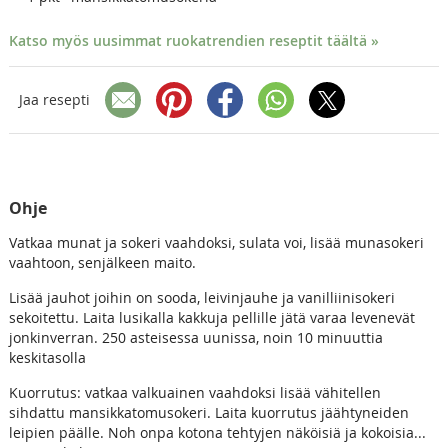
Katso myös uusimmat ruokatrendien reseptit täältä »
Jaa resepti
Ohje
Vatkaa munat ja sokeri vaahdoksi, sulata voi, lisää munasokeri
vaahtoon, senjälkeen maito.
Lisää jauhot joihin on sooda, leivinjauhe ja vanilliinisokeri
sekoitettu. Laita lusikalla kakkuja pellille jätä varaa levenevät
jonkinverran. 250 asteisessa uunissa, noin 10 minuuttia
keskitasolla
Kuorrutus: vatkaa valkuainen vaahdoksi lisää vähitellen
sihdattu mansikkatomusokeri. Laita kuorrutus jäähtyneiden
leipien päälle. Noh onpa kotona tehtyjen näköisiä ja kokoisia...