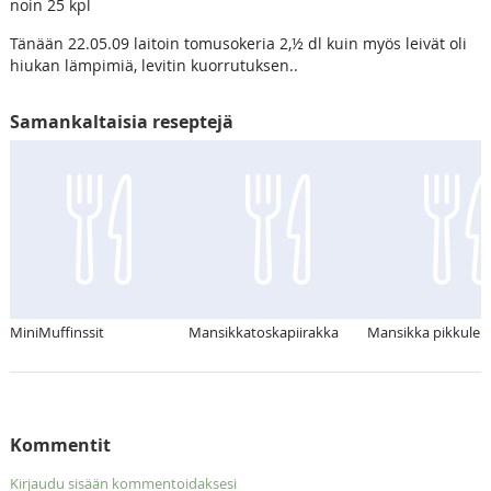
noin 25 kpl
Tänään 22.05.09 laitoin tomusokeria 2,½ dl kuin myös leivät oli
hiukan lämpimiä, levitin kuorrutuksen..
Samankaltaisia reseptejä
MiniMuffinssit
Mansikkatoskapiirakka
Mansikka pikkuleiv
Kommentit
Kirjaudu sisään kommentoidaksesi