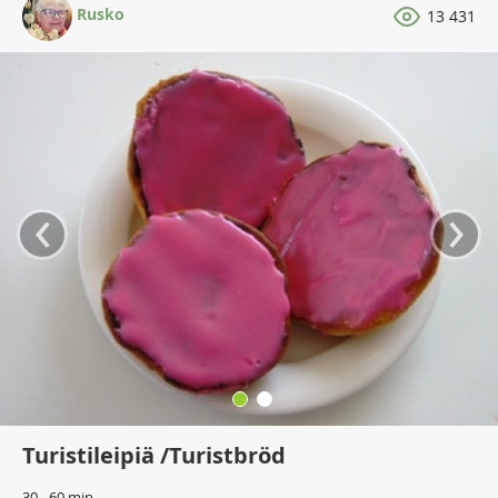
Rusko
13 431
‹
›
Turistileipiä /Turistbröd
30 - 60 min