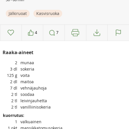
Jälkiruoat
Kasvisruoka
4
7
Raaka-aineet
2
munaa
3
dl
sokeria
125
g
voita
2
dl
maitoa
7
dl
vehnäjauhoja
2
tl
soodaa
2
tl
leivinjauhetta
2
tl
vanilliinisokeria
kuorrutus:
1
valkuainen
1
pkt
mansikkatomusokeria