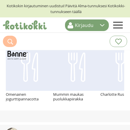
Kotikokin kirjautuminen uudistui! Päivitä Alma-tunnuksesi Kotikokki-
tunnukseen täällä
Kirjaudu
ETUSIVU
Suosittelemme myös
RESEPTIHAKU
RUOKATEEMAT
KESKUSTELUT
KOTIKOKIT
Omenainen
Mummin maukas
Charlotte Russe
jogurttipannacotta
puolukkapiirakka