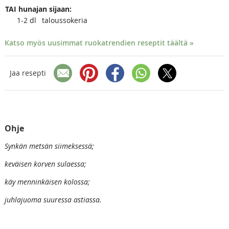
TAI hunajan sijaan:
1-2
dl
taloussokeria
Katso myös uusimmat ruokatrendien reseptit täältä »
Jaa resepti
Ohje
Synkän metsän siimeksessä;
keväisen korven sulaessa;
käy menninkäisen kolossa;
juhlajuoma suuressa astiassa.