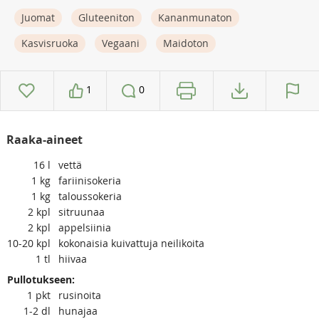
Juomat
Gluteeniton
Kananmunaton
Kasvisruoka
Vegaani
Maidoton
1
0
Raaka-aineet
16
l
vettä
1
kg
fariinisokeria
1
kg
taloussokeria
2
kpl
sitruunaa
2
kpl
appelsiinia
10-20
kpl
kokonaisia kuivattuja neilikoita
1
tl
hiivaa
Pullotukseen:
1
pkt
rusinoita
1-2
dl
hunajaa