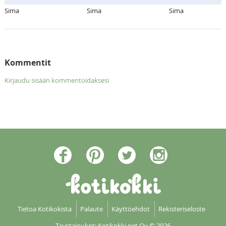
Sima
Sima
Sima
Kommentit
Kirjaudu sisään kommentoidaksesi
Tietoa Kotikokista
Palaute
Käyttöehdot
Rekisteriseloste
Taustajoukot: Kotikokki net Oy
© 2026