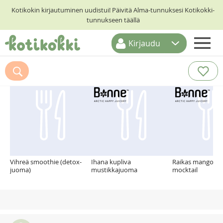
Kotikokin kirjautuminen uudistui! Päivitä Alma-tunnuksesi Kotikokki-
tunnukseen täällä
Kirjaudu
ETUSIVU
Suosittelemme myös
RESEPTIHAKU
RUOKATEEMAT
KESKUSTELUT
KOTIKOKIT
Vihreä smoothie (detox-
Ihana kupliva
Raikas mango-pa
juoma)
mustikkajuoma
mocktail