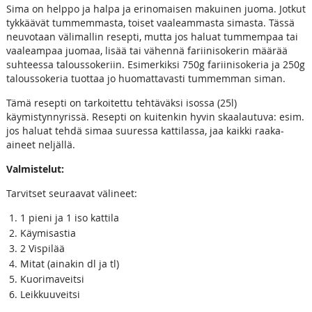
Sima on helppo ja halpa ja erinomaisen makuinen juoma. Jotkut
tykkäävät tummemmasta, toiset vaaleammasta simasta. Tässä
neuvotaan välimallin resepti, mutta jos haluat tummempaa tai
vaaleampaa juomaa, lisää tai vähennä fariinisokerin määrää
suhteessa taloussokeriin. Esimerkiksi 750g fariinisokeria ja 250g
taloussokeria tuottaa jo huomattavasti tummemman siman.
Tämä resepti on tarkoitettu tehtäväksi isossa (25l)
käymistynnyrissä. Resepti on kuitenkin hyvin skaalautuva: esim.
jos haluat tehdä simaa suuressa kattilassa, jaa kaikki raaka-
aineet neljällä.
Valmistelut:
Tarvitset seuraavat välineet:
1 pieni ja 1 iso kattila
Käymisastia
2 Vispilää
Mitat (ainakin dl ja tl)
Kuorimaveitsi
Leikkuuveitsi