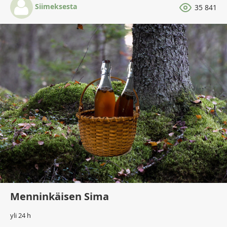
Siimeksesta
35 841
Menninkäisen Sima
yli 24 h