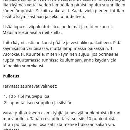
liian kylmää vettä! Veden lämpötilan pitäisi lopulta suunnilleen
kädenlämpöistä. Sekoita ahkerasti. Kaada vielä pienen kattilan
sisältö käymisastiaan ja sekoita uudelleen.
Lisää lopuksi viipaloidut sitrushedelmät ja niiden kuoret.
Mausta kokonaisilla neilikoilla.
Laita käymisastiaan kansi päälle ja vesilukko paikoilleen. Pidä
käymisastia varjoisassa, mutta lämpimässä paikassa n. 1
vuorokausi. Kuuntele, miten käyminen sujuu: jos porinaa ei
rupea muutamassa tunnissa kuulumaan, anna käydä vielä
toinenkin vuorokausi.
Pullotus
Tarvitset seuraavat välineet:
10 x 1,5l muovipulloa
lapon tai ison suppilon ja siivilän
Varaa pullotukseen esim. tyhjiä ja pestyjä puolentoista litran
muovipulloja. Tähän reseptiin tarvitset siis 10 puolentoista
litran pulloa; pieni osa satsista menee hukkaan sakan ym.