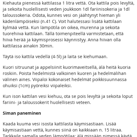
Kiehauta pienessä kattilassa 1 litra vettä. Ota kattila pois levyltä,
ja sekoita huolellisesti veden joukkoon 1dl fariinisokeria ja 1dl
taloussokeria. Odota, kunnes vesi on jäähtynyt hieman yli
kädenlämpöiseksi (n.41 C). Voit halutessasi lisätä kattilaan
kylmää vettä. Kun lämpötila on oikea, murenna ja sekoita
tuorehiiva kattilaan. Tällä toimenpiteellä varmistetaan, että
hiiva herää ja käymisprosessi käynnistyy. Anna hiivan olla
kattilassa ainakin 30min.
Täytä iso kattila vedellä (4-5l) ja laita se kiehumaan.
Kuori sitruunat ja appelsiinit kuorimaveitsellä, älä heitä kuoria
roskiin. Poista hedelmistä valkoinen kuoren ja hedelmälihan
välinen aines. Viipaloi kokonaiset hedelmät poikkisuunnassa
ohuiksi (1cm) pyöreiksi viipaleiksi.
Kun ison kattilan vesi kiehuu, ota se pois levyltä ja sekoita loput
fariini- ja taloussokerit huolellisesti veteen.
Siman paneminen
Kaada kuuma vesi isosta kattilasta käymisastiaan. Lisää
käymisastiaan vettä, kunnes siinä on kaikkiaan n. 15 litraa.
Tarkkaile samalla veden lämpötilaa: älä missään nimessä käytä