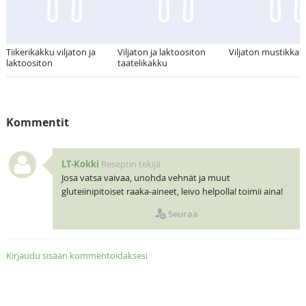
Tiikerikakku viljaton ja
Viljaton ja laktoositon
Viljaton mustikkap
laktoositon
taatelikakku
Kommentit
LT-Kokki
Reseptin tekijä
Josa vatsa vaivaa, unohda vehnät ja muut
gluteiinipitoiset raaka-aineet, leivo helpolla! toimii aina!
Seuraa
Kirjaudu sisään kommentoidaksesi