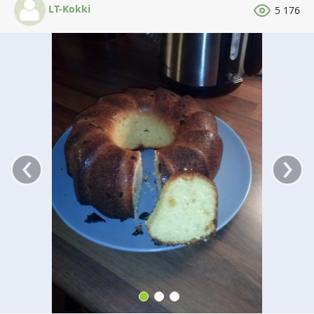
LT-Kokki
5 176
‹
›