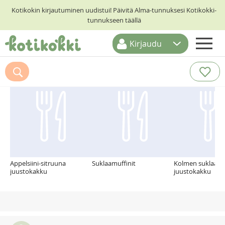
Kotikokin kirjautuminen uudistui! Päivitä Alma-tunnuksesi Kotikokki-
tunnukseen täällä
Kirjaudu
ETUSIVU
Suosittelemme myös
RESEPTIHAKU
RUOKATEEMAT
KESKUSTELUT
KOTIKOKIT
Appelsiini-sitruuna
Suklaamuffinit
Kolmen suklaan
juustokakku
juustokakku