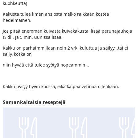
kuohkeutta)
Kakusta tulee limen ansiosta melko raikkaan kostea
hedelmäinen.
Jos pitää enemmän kuivasta kuivakakusta; lisää perunajauhoja
½ dl.. ja 5 min. uunissa lisää.
Kakku on parhaimmillaan noin 2 vrk. kuluttua ja säilyy...tai ei
säily, koska on
niin hyvää että tulee syötyä nopeammin...
Kakku pysyy hyvin koossa, eikä kaipaa vehnää ollenkaan.
Samankaltaisia reseptejä