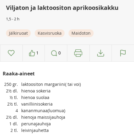
Viljaton ja laktoositon aprikoosikakku
1,5 - 2 h
Jälkiruoat
Kasvisruoka
Maidoton
1
0
Raaka-aineet
250
gr.
laktoositon margariini( tai voi)
2½
dl.
hienoa sokeria
½
tl.
hienoa suolaa
2½
tl.
vanilliinisokeria
4
kananmunaa(luomua)
2½
dl.
hienoja maissijauhoja
1
dl.
perunajauhoja
2
tl.
leivinjauhetta