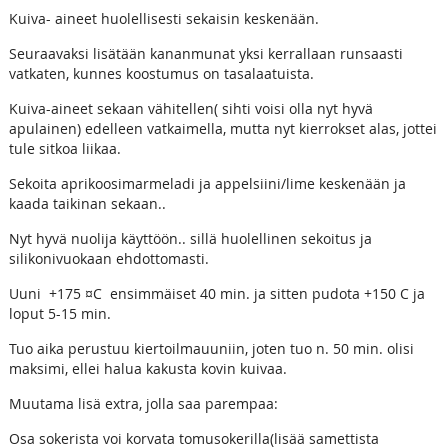
Kuiva- aineet huolellisesti sekaisin keskenään.
Seuraavaksi lisätään kananmunat yksi kerrallaan runsaasti
vatkaten, kunnes koostumus on tasalaatuista.
Kuiva-aineet sekaan vähitellen( sihti voisi olla nyt hyvä
apulainen) edelleen vatkaimella, mutta nyt kierrokset alas, jottei
tule sitkoa liikaa.
Sekoita aprikoosimarmeladi ja appelsiini/lime keskenään ja
kaada taikinan sekaan..
Nyt hyvä nuolija käyttöön.. sillä huolellinen sekoitus ja
silikonivuokaan ehdottomasti.
Uuni +175 ¤C ensimmäiset 40 min. ja sitten pudota +150 C ja
loput 5-15 min.
Tuo aika perustuu kiertoilmauuniin, joten tuo n. 50 min. olisi
maksimi, ellei halua kakusta kovin kuivaa.
Muutama lisä extra, jolla saa parempaa:
Osa sokerista voi korvata tomusokerilla(lisää samettista