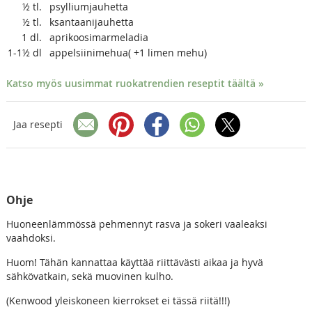
½
tl.
psylliumjauhetta
½
tl.
ksantaanijauhetta
1
dl.
aprikoosimarmeladia
1-1½
dl
appelsiinimehua( +1 limen mehu)
Katso myös uusimmat ruokatrendien reseptit täältä »
Jaa resepti
Ohje
Huoneenlämmössä pehmennyt rasva ja sokeri vaaleaksi
vaahdoksi.
Huom! Tähän kannattaa käyttää riittävästi aikaa ja hyvä
sähkövatkain, sekä muovinen kulho.
(Kenwood yleiskoneen kierrokset ei tässä riitä!!!)