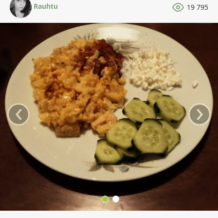
Rauhtu
19 795
‹
›