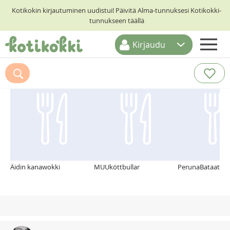
Kotikokin kirjautuminen uudistui! Päivitä Alma-tunnuksesi Kotikokki-
tunnukseen täällä
Kirjaudu
ETUSIVU
Suosittelemme myös
RESEPTIHAKU
RUOKATEEMAT
KESKUSTELUT
KOTIKOKIT
Äidin kanawokki
MUUköttbullar
PerunaBataattipi