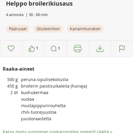
Helppo broilerikiusaus
4 annosta
30 - 60 min
Pääruoat
Gluteeniton
Kananmunaton
1
1
Raaka-aineet
500
g
peruna-sipulisekoitusta
450
g
broilerin paistisuikaleita (hunaja)
2
dl
kuohukermaa
suolaa
mustapippurirouhetta
chili-tuorejuustoa
juustoraastetta
Katso myös uusimmat ruokatrendien reseptit täältä »