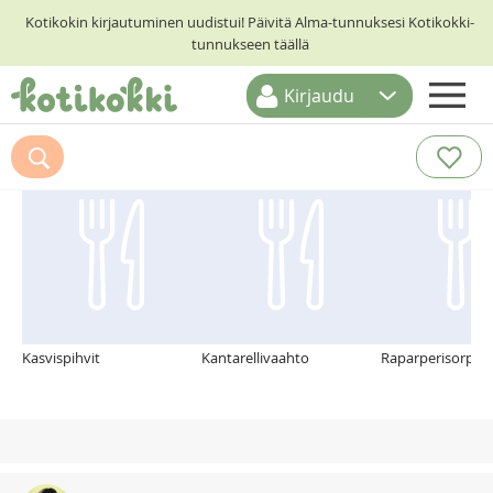
Kotikokin kirjautuminen uudistui! Päivitä Alma-tunnuksesi Kotikokki-
tunnukseen täällä
Kirjaudu
ETUSIVU
Suosittelemme myös
RESEPTIHAKU
RUOKATEEMAT
KESKUSTELUT
KOTIKOKIT
Kasvispihvit
Kantarellivaahto
Raparperisorpett