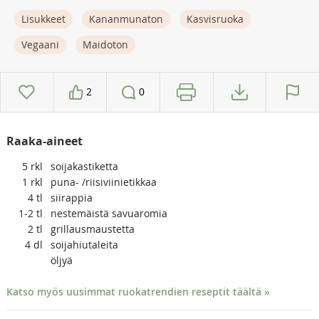
Lisukkeet
Kananmunaton
Kasvisruoka
Vegaani
Maidoton
2
0
Raaka-aineet
5
rkl
soijakastiketta
1
rkl
puna- /riisiviinietikkaa
4
tl
siirappia
1-2
tl
nestemäistä savuaromia
2
tl
grillausmaustetta
4
dl
soijahiutaleita
öljyä
Katso myös uusimmat ruokatrendien reseptit täältä »