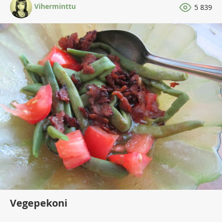
Viherminttu
5 839
Vegepekoni