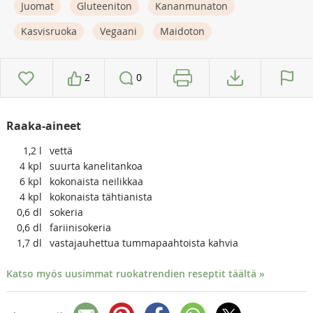
Juomat
Gluteeniton
Kananmunaton
Kasvisruoka
Vegaani
Maidoton
2
0
Raaka-aineet
1,2
l
vettä
4
kpl
suurta kanelitankoa
6
kpl
kokonaista neilikkaa
4
kpl
kokonaista tähtianista
0,6
dl
sokeria
0,6
dl
fariinisokeria
1,7
dl
vastajauhettua tummapaahtoista kahvia
Katso myös uusimmat ruokatrendien reseptit täältä »