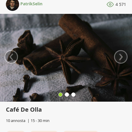
PatrikSelin
4 571
‹
›
Café De Olla
10 annosta
15 - 30 min