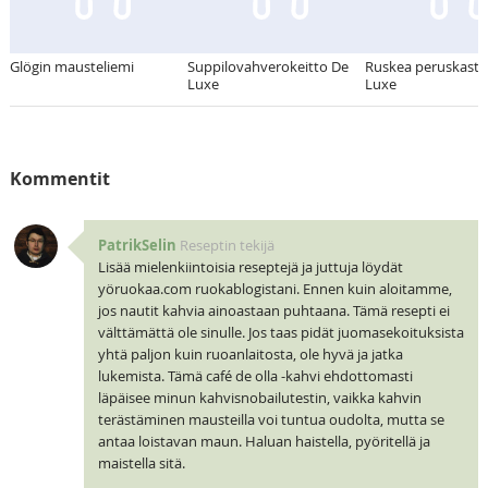
Glögin mausteliemi
Suppilovahverokeitto De
Ruskea peruskasti
Luxe
Luxe
Kommentit
PatrikSelin
Reseptin tekijä
Lisää mielenkiintoisia reseptejä ja juttuja löydät
yöruokaa.com ruokablogistani. Ennen kuin aloitamme,
jos nautit kahvia ainoastaan puhtaana. Tämä resepti ei
välttämättä ole sinulle. Jos taas pidät juomasekoituksista
yhtä paljon kuin ruoanlaitosta, ole hyvä ja jatka
lukemista. Tämä café de olla -kahvi ehdottomasti
läpäisee minun kahvisnobailutestin, vaikka kahvin
terästäminen mausteilla voi tuntua oudolta, mutta se
antaa loistavan maun. Haluan haistella, pyöritellä ja
maistella sitä.