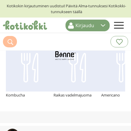
Kotikokin kirjautuminen uudistui! Päivitä Alma-tunnuksesi Kotikokki-
tunnukseen täällä
Kirjaudu
ETUSIVU
Suosittelemme myös
RESEPTIHAKU
RUOKATEEMAT
KESKUSTELUT
KOTIKOKIT
Kombucha
Raikas vadelmajuoma
Americano