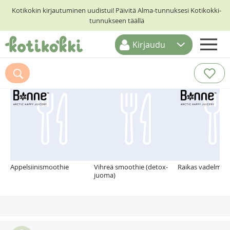
Kotikokin kirjautuminen uudistui! Päivitä Alma-tunnuksesi Kotikokki-
tunnukseen täällä
Kirjaudu
ETUSIVU
Suosittelemme myös
RESEPTIHAKU
RUOKATEEMAT
KESKUSTELUT
KOTIKOKIT
Appelsiinismoothie
Vihreä smoothie (detox-
Raikas vadelma
juoma)