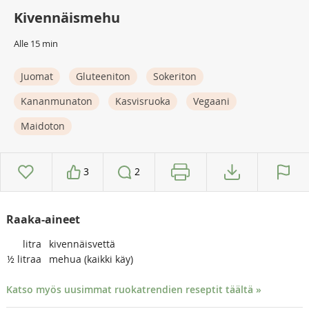
Kivennäismehu
Alle 15 min
Juomat
Gluteeniton
Sokeriton
Kananmunaton
Kasvisruoka
Vegaani
Maidoton
3
2
Raaka-aineet
litra
kivennäisvettä
½
litraa
mehua (kaikki käy)
Katso myös uusimmat ruokatrendien reseptit täältä »