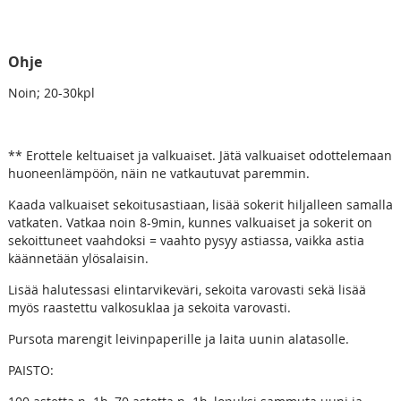
Ohje
Noin; 20-30kpl
** Erottele keltuaiset ja valkuaiset. Jätä valkuaiset odottelemaan
huoneenlämpöön, näin ne vatkautuvat paremmin.
Kaada valkuaiset sekoitusastiaan, lisää sokerit hiljalleen samalla
vatkaten. Vatkaa noin 8-9min, kunnes valkuaiset ja sokerit on
sekoittuneet vaahdoksi = vaahto pysyy astiassa, vaikka astia
käännetään ylösalaisin.
Lisää halutessasi elintarvikeväri, sekoita varovasti sekä lisää
myös raastettu valkosuklaa ja sekoita varovasti.
Pursota marengit leivinpaperille ja laita uunin alatasolle.
PAISTO: