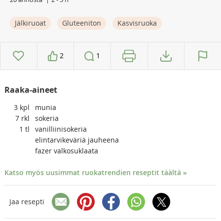
Jälkiruoat
Gluteeniton
Kasvisruoka
2
1
Raaka-aineet
3
kpl
munia
7
rkl
sokeria
1
tl
vanilliinisokeria
elintarvikeväriä jauheena
fazer valkosuklaata
Katso myös uusimmat ruokatrendien reseptit täältä »
Jaa resepti