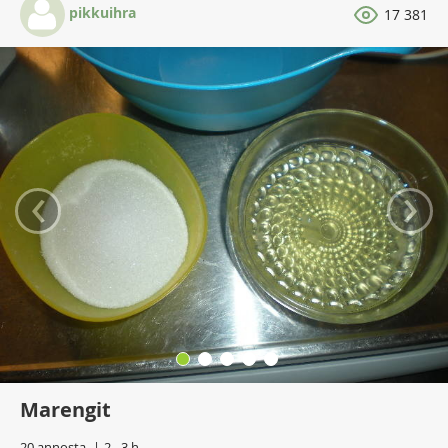
pikkuihra
17 381
‹
›
Marengit
20 annosta
2 - 3 h