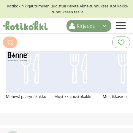
Kotikokin kirjautuminen uudistui! Päivitä Alma-tunnuksesi Kotikokki-
tunnukseen täällä
Kirjaudu
ETUSIVU
Suosittelemme myös
RESEPTIHAKU
RUOKATEEMAT
KESKUSTELUT
KOTIKOKIT
Mehevä päärynäkakku
Mustikkajuustokakku
Mustikkasmooth