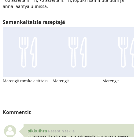
100 astetta n. 1h, 70 astetta n. 1h, lopuksi sammuta uuni ja
anna jäähtyä uunissa.
Samankaltaisia reseptejä
Marengit ranskalaisittain
Marengit
Marengit
Kommentit
pikkuihra
Reseptin tekijä
Ei karppaajille eikä muille laihduttajille ;D Kuvia valmiista