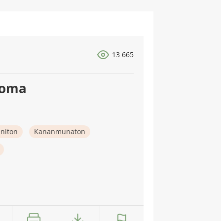
13 665
uoma
eniton
Kananmunaton