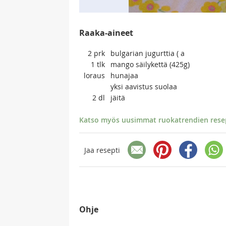
Raaka-aineet
2
prk
bulgarian jugurttia ( a
1
tlk
mango säilykettä (425g)
loraus
hunajaa
yksi aavistus suolaa
2
dl
jäitä
Katso myös uusimmat ruokatrendien resept
Jaa resepti
Ohje