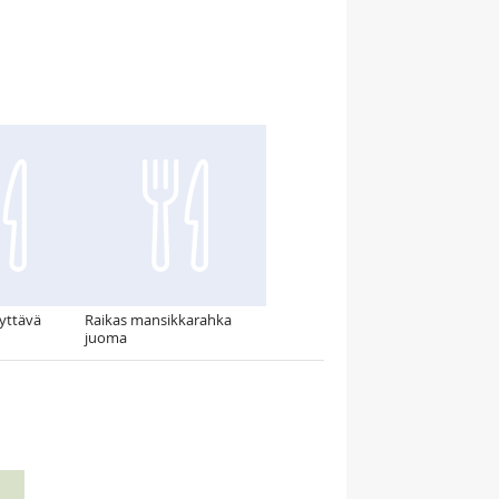
äyttävä
Raikas mansikkarahka
juoma