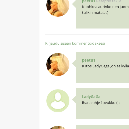
peetu1
Reseptin tekijä
Kuohkea aurinkoinen juoma, 
tulikin matala :)
Kirjaudu sisään kommentoidaksesi
peetu1
Kiitos LadyGaga ,on se kyllä
LadyGaGa
ihana ohje ! peukku (-: