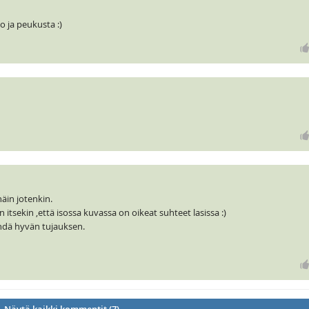
o ja peukusta :)
äin jotenkin.
itsekin ,että isossa kuvassa on oikeat suhteet lasissa :)
ehdä hyvän tujauksen.
Näytä kaikki kommentit (7)