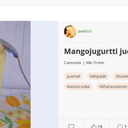
peetu1
Mangojugurtti j
2 annosta
Alle 15 min
Juomat
Välipalat
Glute
Kasvisruoka
Vähärasvainen
19
7