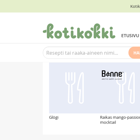
Kotik
ETUSIVU
HA
Suosittelemme myös
Glögi
Raikas mango-passio
mocktail