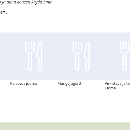
la ja anna koneen käydä 5min.
eti .
Palautus juoma
Mangojugurtti
Virkistävä ja t
juoma