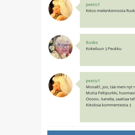
peetu1
Kiitos mielenkiinnosta Rusk
Rusko
Kokeiluun :) Peukku
peetu1
Mona81, joo, tää meni nyt n
Mutta Peltipurkki, huomasin 
Ooooo.. kanelia, saattaa t
Kiitoksia kommenteista :)