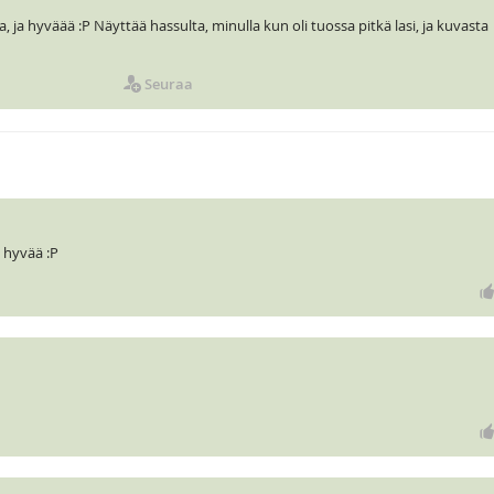
ja hyväää :P Näyttää hassulta, minulla kun oli tuossa pitkä lasi, ja kuvasta
Seuraa
 hyvää :P