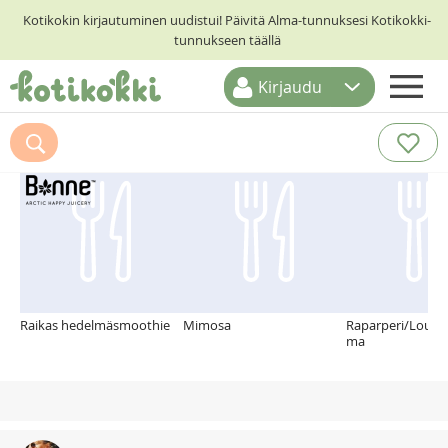
Kotikokin kirjautuminen uudistui! Päivitä Alma-tunnuksesi Kotikokki-
tunnukseen täällä
Kirjaudu
ETUSIVU
Suosittelemme myös
RESEPTIHAKU
RUOKATEEMAT
KESKUSTELUT
KOTIKOKIT
Raikas hedelmäsmoothie
Mimosa
Raparperi/Louhi
ma