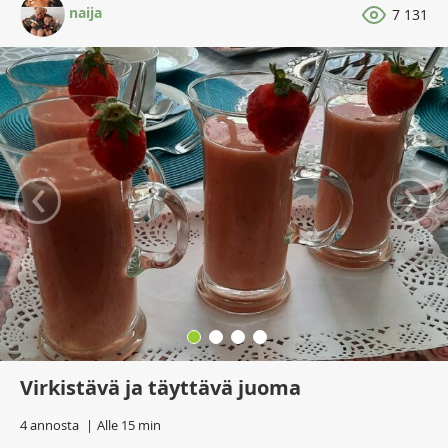
naija
7 131
‹
›
Virkistävä ja täyttävä juoma
4 annosta
Alle 15 min