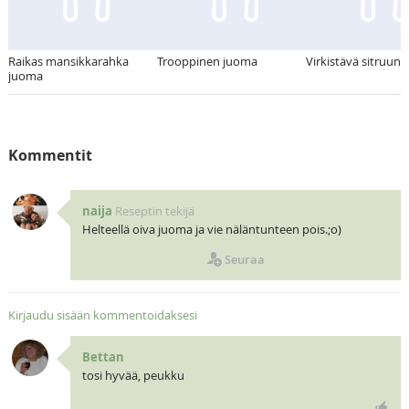
Raikas mansikkarahka
Trooppinen juoma
Virkistävä sitruuna
juoma
Kommentit
naija
Reseptin tekijä
Helteellä oiva juoma ja vie näläntunteen pois.;o)
Seuraa
Kirjaudu sisään kommentoidaksesi
Bettan
tosi hyvää, peukku