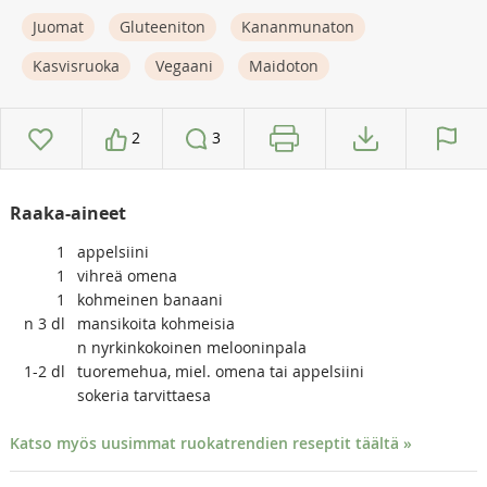
Juomat
Gluteeniton
Kananmunaton
Kasvisruoka
Vegaani
Maidoton
2
3
Raaka-aineet
1
appelsiini
1
vihreä omena
1
kohmeinen banaani
n 3
dl
mansikoita kohmeisia
n nyrkinkokoinen melooninpala
1-2
dl
tuoremehua, miel. omena tai appelsiini
sokeria tarvittaesa
Katso myös uusimmat ruokatrendien reseptit täältä »