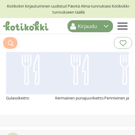
Kotikokin kirjautuminen uudistui! Päivitä Alma-tunnuksesi Kotikokki-
tunnukseen täällä
Kirjaudu
ETUSIVU
Suosittelemme myös
RESEPTIHAKU
RUOKATEEMAT
KESKUSTELUT
KOTIKOKIT
Gulassikeitto
Kermainen punajuurikeitto
Perinteinen jauhe