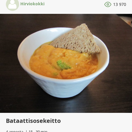
Hirviokokki
13 970
Bataattisosekeitto
4 annosta
15 - 30 min