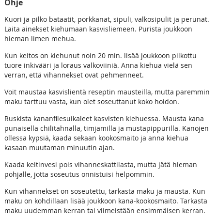
Ohje
Kuori ja pilko bataatit, porkkanat, sipuli, valkosipulit ja perunat.
Laita ainekset kiehumaan kasvisliemeen. Purista joukkoon
hieman limen mehua.
Kun keitos on kiehunut noin 20 min. lisää joukkoon pilkottu
tuore inkivääri ja loraus valkoviiniä. Anna kiehua vielä sen
verran, että vihannekset ovat pehmenneet.
Voit maustaa kasvislientä reseptin mausteilla, mutta paremmin
maku tarttuu vasta, kun olet soseuttanut koko hoidon.
Ruskista kananfilesuikaleet kasvisten kiehuessa. Mausta kana
punaisella chilitahnalla, timjamilla ja mustapippurilla. Kanojen
ollessa kypsiä, kaada sekaan kookosmaito ja anna kiehua
kasaan muutaman minuutin ajan.
Kaada keitinvesi pois vihanneskattilasta, mutta jätä hieman
pohjalle, jotta soseutus onnistuisi helpommin.
Kun vihannekset on soseutettu, tarkasta maku ja mausta. Kun
maku on kohdillaan lisää joukkoon kana-kookosmaito. Tarkasta
maku uudemman kerran tai viimeistään ensimmäisen kerran.