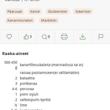
Pääruoat
Keitot
Gluteeniton
Sokeriton
Kananmunaton
Maidoton
3
0
Raaka-aineet
300-450
kananfilesuikaleita (marinadissa tai ei)
g
rasvaa paistamiseen(ei välltämätön)
2
bataattia
3
porkkanaa
4-6
perunaa
1
pieni sipuli
2
valkosipulin kynttä
½
lime