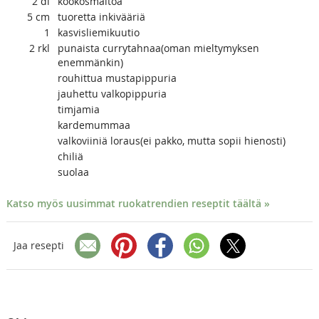
2
dl
kookosmaitoa
5
cm
tuoretta inkivääriä
1
kasvisliemikuutio
2
rkl
punaista currytahnaa(oman mieltymyksen
enemmänkin)
rouhittua mustapippuria
jauhettu valkopippuria
timjamia
kardemummaa
valkoviiniä loraus(ei pakko, mutta sopii hienosti)
chiliä
suolaa
Katso myös uusimmat ruokatrendien reseptit täältä »
Jaa resepti