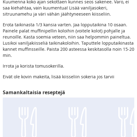
Kuumenna koko ajan sekottaen kunnes seos sakenee. Varo, ei
saa kiehahtaa, vain kuumentua! Lisää vaniljasokeri,
sitruunamehu ja väri vähän jäähtyneeseen kiisseliin.
Erota taikinasta 1/3 kansia varten. Jaa lopputaikina 10 osaan.
Painele palat muffinipellin koloihin (voitele kolot) pohjalle ja
reunoille. Kasta soemia veteen, niin saa helpommin paineltua.
Lusikoi vaniljakiisseliä taikinakoloihin. Taputtele lopputaikinasta
kannet muffinsseille. Paista 200 asteessa keskitasolla noin 15-20
min.
Irrota ja korista tomusokerilla.
Eivät ole kovin makeita, lisää kiisseliin sokeria jos tarvii
Samankaltaisia reseptejä