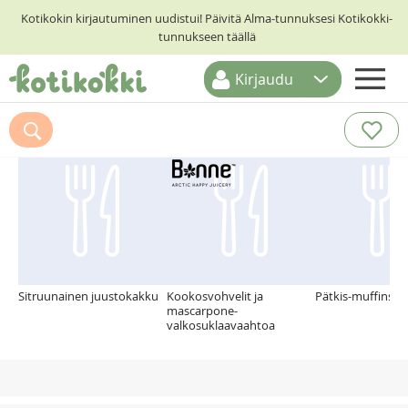
Kotikokin kirjautuminen uudistui! Päivitä Alma-tunnuksesi Kotikokki-
tunnukseen täällä
Kirjaudu
ETUSIVU
Suosittelemme myös
RESEPTIHAKU
RUOKATEEMAT
KESKUSTELUT
KOTIKOKIT
Sitruunainen juustokakku
Kookosvohvelit ja
Pätkis-muffinssit
mascarpone-
valkosuklaavaahtoa