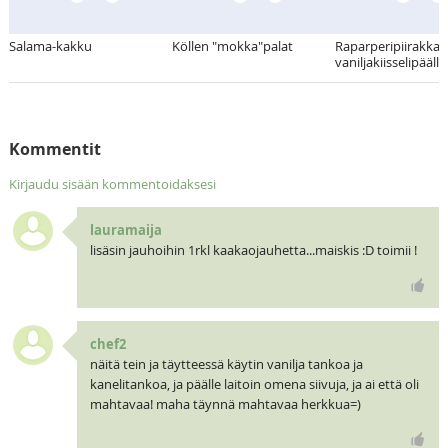
Salama-kakku
Köllen "mokka"palat
Raparperipiirakka
vaniljakiisselipäällis
Kommentit
Kirjaudu sisään kommentoidaksesi
lauramaija
lisäsin jauhoihin 1rkl kaakaojauhetta...maiskis :D toimii !
chef2
näitä tein ja täytteessä käytin vanilja tankoa ja
kanelitankoa, ja päälle laitoin omena siivuja, ja ai että oli
mahtavaa! maha täynnä mahtavaa herkkua=)