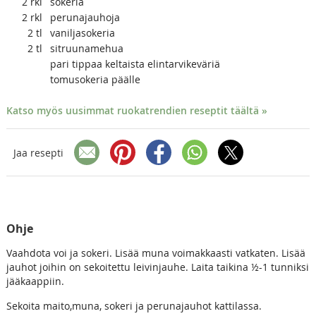
2
rkl
sokeria
2
rkl
perunajauhoja
2
tl
vaniljasokeria
2
tl
sitruunamehua
pari tippaa keltaista elintarvikeväriä
tomusokeria päälle
Katso myös uusimmat ruokatrendien reseptit täältä »
Jaa resepti
Ohje
Vaahdota voi ja sokeri. Lisää muna voimakkaasti vatkaten. Lisää
jauhot joihin on sekoitettu leivinjauhe. Laita taikina ½-1 tunniksi
jääkaappiin.
Sekoita maito,muna, sokeri ja perunajauhot kattilassa.