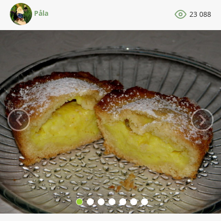
Påla
23 088
‹
›