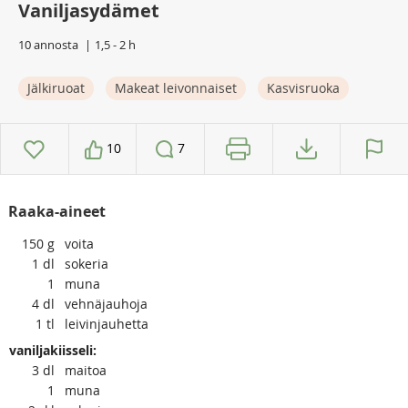
Vaniljasydämet
10 annosta
1,5 - 2 h
Jälkiruoat
Makeat leivonnaiset
Kasvisruoka
10
7
Raaka-aineet
150
g
voita
1
dl
sokeria
1
muna
4
dl
vehnäjauhoja
1
tl
leivinjauhetta
vaniljakiisseli:
3
dl
maitoa
1
muna