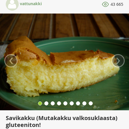
vattunakki
43 665
‹
›
Savikakku (Mutakakku valkosuklaasta)
gluteeniton!