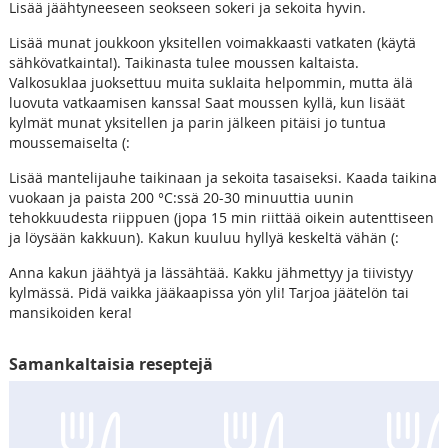
Lisää jäähtyneeseen seokseen sokeri ja sekoita hyvin.
Lisää munat joukkoon yksitellen voimakkaasti vatkaten (käytä
sähkövatkainta!). Taikinasta tulee moussen kaltaista.
Valkosuklaa juoksettuu muita suklaita helpommin, mutta älä
luovuta vatkaamisen kanssa! Saat moussen kyllä, kun lisäät
kylmät munat yksitellen ja parin jälkeen pitäisi jo tuntua
moussemaiselta (:
Lisää mantelijauhe taikinaan ja sekoita tasaiseksi. Kaada taikina
vuokaan ja paista 200 °C:ssä 20-30 minuuttia uunin
tehokkuudesta riippuen (jopa 15 min riittää oikein autenttiseen
ja löysään kakkuun). Kakun kuuluu hyllyä keskeltä vähän (:
Anna kakun jäähtyä ja lässähtää. Kakku jähmettyy ja tiivistyy
kylmässä. Pidä vaikka jääkaapissa yön yli! Tarjoa jäätelön tai
mansikoiden kera!
Samankaltaisia reseptejä