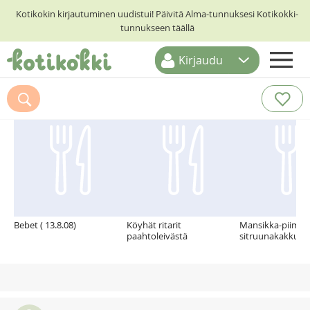
Kotikokin kirjautuminen uudistui! Päivitä Alma-tunnuksesi Kotikokki-
tunnukseen täällä
Kirjaudu
ETUSIVU
Suosittelemme myös
RESEPTIHAKU
RUOKATEEMAT
KESKUSTELUT
KOTIKOKIT
Bebet ( 13.8.08)
Köyhät ritarit
Mansikka-piimä-
paahtoleivästä
sitruunakakkua