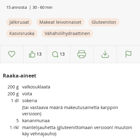
15 annosta
30 - 60 min
Jälkiruoat
Makeat leivonnaiset
Gluteeniton
Kasvisruoka
Vähähiilihydraattinen
13
13
Raaka-aineet
200
g
valkosuklaata
200
g
voita
1
dl
sokeria
(tai vastaava määrä makeutusainetta karppiin
versioon)
5
kananmunaa
1
rkl
mantelijauhetta (gluteenittomaan versioon! muutoin
käy vehnäjauho)