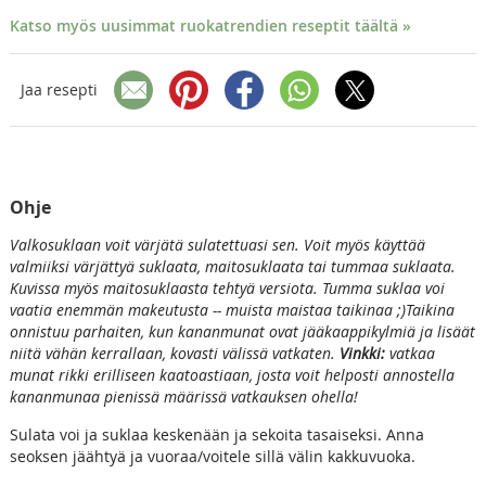
Katso myös uusimmat ruokatrendien reseptit täältä »
Jaa resepti
Ohje
Valkosuklaan voit värjätä sulatettuasi sen. Voit myös käyttää
valmiiksi värjättyä suklaata, maitosuklaata tai tummaa suklaata.
Kuvissa myös maitosuklaasta tehtyä versiota. Tumma suklaa voi
vaatia enemmän makeutusta -- muista maistaa taikinaa ;)Taikina
onnistuu parhaiten, kun kananmunat ovat jääkaappikylmiä ja lisäät
niitä vähän kerrallaan, kovasti välissä vatkaten.
Vinkki:
vatkaa
munat rikki erilliseen kaatoastiaan, josta voit helposti annostella
kananmunaa pienissä määrissä vatkauksen ohella!
Sulata voi ja suklaa keskenään ja sekoita tasaiseksi. Anna
seoksen jäähtyä ja vuoraa/voitele sillä välin kakkuvuoka.