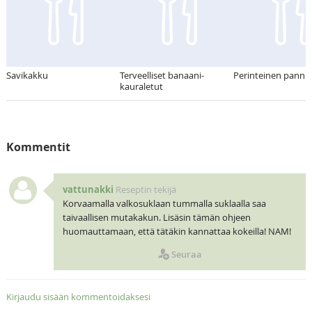
Savikakku
Terveelliset banaani-
Perinteinen pann
kauraletut
Kommentit
vattunakki
Reseptin tekijä
Korvaamalla valkosuklaan tummalla suklaalla saa
taivaallisen mutakakun. Lisäsin tämän ohjeen
huomauttamaan, että tätäkin kannattaa kokeilla! NAM!
Seuraa
Kirjaudu sisään kommentoidaksesi