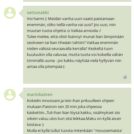
vattunakki
Voi harmi ): Meidän vanha uuni vaatii paistamaan
enemmän, oliko teillä vanha vai uusi? Jos uusi, niin
muutan tuota ohjetta :o Vaikea arvioida :/
Tulee mielee, että olisit lisännyt munat liian lämpimään
seokseen tai liian tiheään tahtiin? Vatkaa enemmän
niiden välissä seuraavalla kerralla? Keskeltä tuon
kuuluukin olla valuvaa, mutta tuota voi kokeilla vähän
tönimällä uunia - jos kakku näyttää vielä hyllyvän niin
antaa olla pitempää (:
marinkainen
Kokeilin innoissani ja tein ihan prikuulleen ohjeen
mukaan.Paistoin sen 20 min joka ohjeessa
käskettiin...Tuli ihan liian löysä kakku, sisälmykset siis
oikein valuu ulos kun sitä leikkaa.Maku on kyllä aivan
loistava :)
Mulla ei kyllä tullut tuosta mitenkään ''moussemaista'