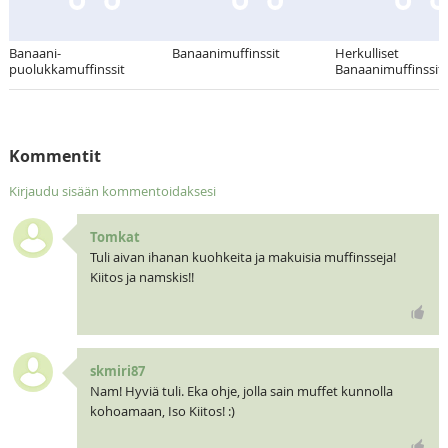
Banaani-
Banaanimuffinssit
Herkulliset
puolukkamuffinssit
Banaanimuffinssit
Kommentit
Kirjaudu sisään kommentoidaksesi
Tomkat
Tuli aivan ihanan kuohkeita ja makuisia muffinsseja!
Kiitos ja namskis!!
skmiri87
Nam! Hyviä tuli. Eka ohje, jolla sain muffet kunnolla
kohoamaan, Iso Kiitos! :)