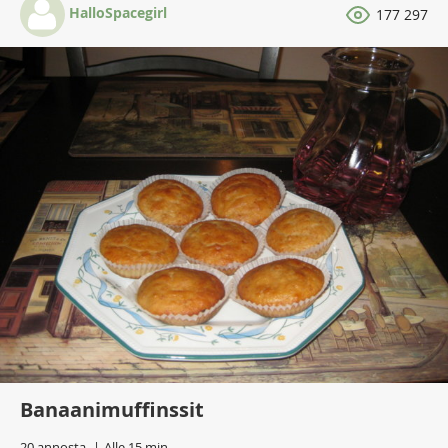
HalloSpacegirl
177 297
Banaanimuffinssit
20 annosta
Alle 15 min