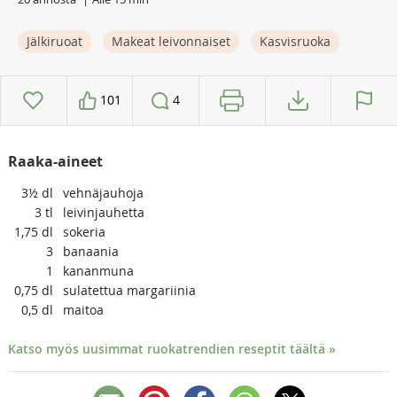
Jälkiruoat
Makeat leivonnaiset
Kasvisruoka
101
4
Raaka-aineet
3½
dl
vehnäjauhoja
3
tl
leivinjauhetta
1,75
dl
sokeria
3
banaania
1
kananmuna
0,75
dl
sulatettua margariinia
0,5
dl
maitoa
Katso myös uusimmat ruokatrendien reseptit täältä »