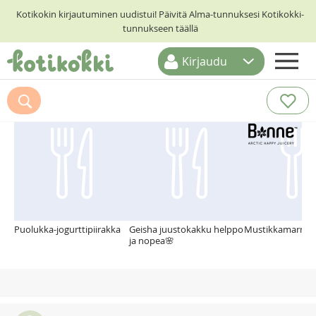
Kotikokin kirjautuminen uudistui! Päivitä Alma-tunnuksesi Kotikokki-
tunnukseen täällä
Kirjaudu
ETUSIVU
Suosittelemme myös
RESEPTIHAKU
RUOKATEEMAT
KESKUSTELUT
KOTIKOKIT
Puolukka-jogurttipiirakka
Geisha juustokakku helppo
Mustikkamarmel
ja nopea🌸