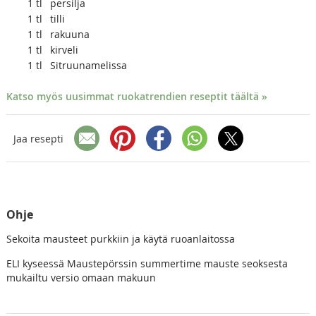
1
tl
persilja
1
tl
tilli
1
tl
rakuuna
1
tl
kirveli
1
tl
Sitruunamelissa
Katso myös uusimmat ruokatrendien reseptit täältä »
Jaa resepti
Ohje
Sekoita mausteet purkkiin ja käytä ruoanlaitossa
ELI kyseessä Maustepörssin summertime mauste seoksesta
mukailtu versio omaan makuun