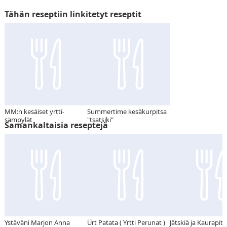
Tähän reseptiin linkitetyt reseptit
MM:n kesäiset yrtti-
Summertime kesäkurpitsa
sämpylät
"tsatsiki"
Samankaltaisia reseptejä
Ystäväni Marjon Anna
Ürt Patata ( Yrtti Perunat )
Jätskiä ja Kaurapits