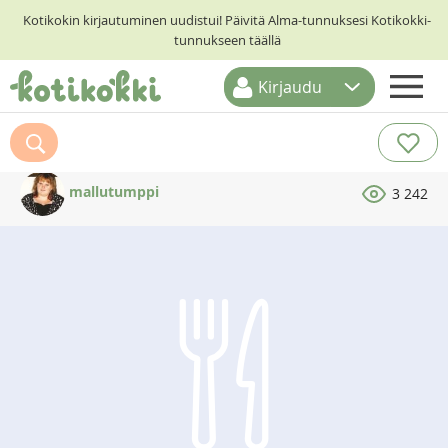
Kotikokin kirjautuminen uudistui! Päivitä Alma-tunnuksesi Kotikokki-
tunnukseen täällä
Kirjaudu
ETUSIVU
RESEPTIHAKU
mallutumppi
3 242
RUOKATEEMAT
KESKUSTELUT
KOTIKOKIT