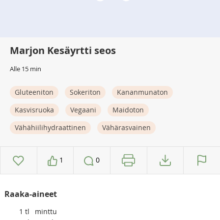
Marjon Kesäyrtti seos
Alle 15 min
Gluteeniton
Sokeriton
Kananmunaton
Kasvisruoka
Vegaani
Maidoton
Vähähiilihydraattinen
Vähärasvainen
1
0
Raaka-aineet
1
tl
minttu