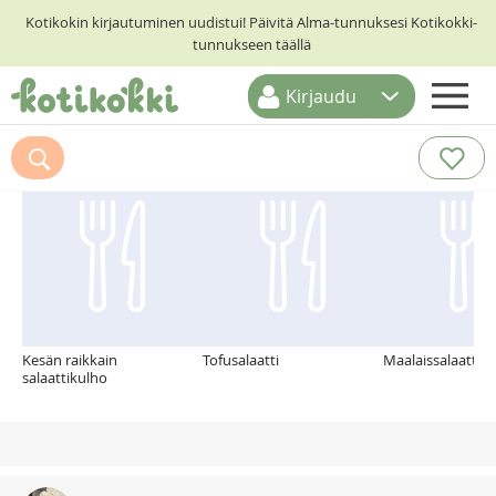
Kotikokin kirjautuminen uudistui! Päivitä Alma-tunnuksesi Kotikokki-
tunnukseen täällä
Kirjaudu
ETUSIVU
Suosittelemme myös
RESEPTIHAKU
RUOKATEEMAT
KESKUSTELUT
KOTIKOKIT
Kesän raikkain
Tofusalaatti
Maalaissalaatti
salaattikulho