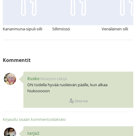
Kananmuna-sipuli-silli
Sillimössö
Venäläinen silli
Kommentit
Rusko
Reseptin tekijä
ON todella hyvää ruisleivän päälle, kun alkaa
hiukooooon
Seuraa
Kirjaudu sisään kommentoidaksesi
tarja2