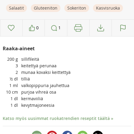
Salaatit
Gluteeniton
Sokeriton
Kasvisruoka
0
1
Raaka-aineet
200
g
sillifileitä
3
keitettyä perunaa
2
munaa kovaksi keittettyä
½
dl
tilliä
1
ml
valkopippuria jauhettua
10
cm
purjoa vihreä osa
1
dl
kermaviiliä
1
dl
kevytmajoneesia
Katso myös uusimmat ruokatrendien reseptit täältä »