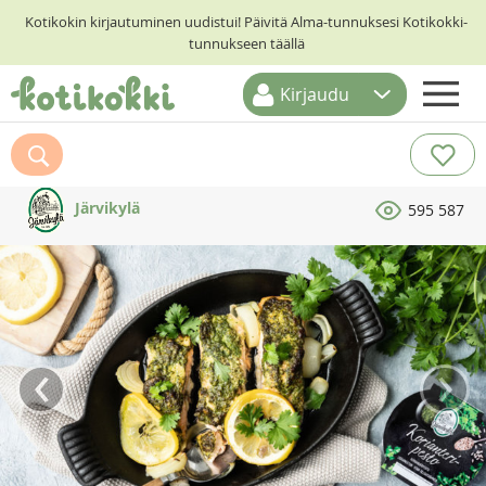
Kotikokin kirjautuminen uudistui! Päivitä Alma-tunnuksesi Kotikokki-
tunnukseen täällä
Kirjaudu
ETUSIVU
RESEPTIHAKU
Järvikylä
595 587
RUOKATEEMAT
KESKUSTELUT
KOTIKOKIT
‹
›