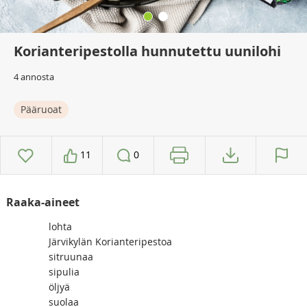
Korianteripestolla hunnutettu uunilohi
4 annosta
Pääruoat
11
0
Raaka-aineet
lohta
Järvikylän Korianteripestoa
sitruunaa
sipulia
öljyä
suolaa