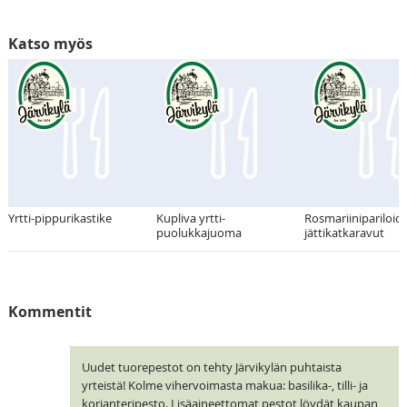
Katso myös
Yrtti-pippurikastike
Kupliva yrtti-
Rosmariinipariloid
puolukkajuoma
jättikatkaravut
Kommentit
Uudet tuorepestot on tehty Järvikylän puhtaista
yrteistä! Kolme vihervoimasta makua: basilika-, tilli- ja
korianteripesto. Lisäaineettomat pestot löydät kaupan