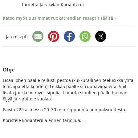
tuoretta Järvikylän Korianteria
Katso myös uusimmat ruokatrendien reseptit täältä »
Jaa resepti
Ohje
Lisää lohen päälle reilusti pestoa (kukkurallinen teelusikka yhtä
lohiviipaletta kohden). Leikkaa päälle sitruunaviipaleita. Voit
lisätä joukkoon myös sipulia. Lorauta sipulien päälle hieman
öljyä ja ripottele suolaa.
Paista 225 asteessa 20–30 min riippuen lohen paksuudesta.
Koristele korianterilla ennen tarjoilua.