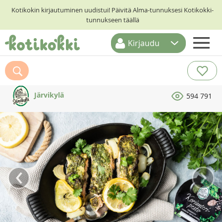
Kotikokin kirjautuminen uudistui! Päivitä Alma-tunnuksesi Kotikokki-
tunnukseen täällä
Kirjaudu
ETUSIVU
RESEPTIHAKU
Järvikylä
594 791
RUOKATEEMAT
KESKUSTELUT
KOTIKOKIT
‹
›