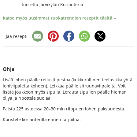
tuoretta Järvikylän Korianteria
Katso myös uusimmat ruokatrendien reseptit täältä »
Jaa resepti
Ohje
Lisää lohen päälle reilusti pestoa (kukkurallinen teelusikka yhtä
lohiviipaletta kohden). Leikkaa päälle sitruunaviipaleita. Voit
lisätä joukkoon myös sipulia. Lorauta sipulien päälle hieman
öljyä ja ripottele suolaa.
Paista 225 asteessa 20–30 min riippuen lohen paksuudesta.
Koristele korianterilla ennen tarjoilua.