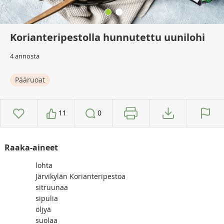
Korianteripestolla hunnutettu uunilohi
4 annosta
Pääruoat
11
0
Raaka-aineet
lohta
Järvikylän Korianteripestoa
sitruunaa
sipulia
öljyä
suolaa