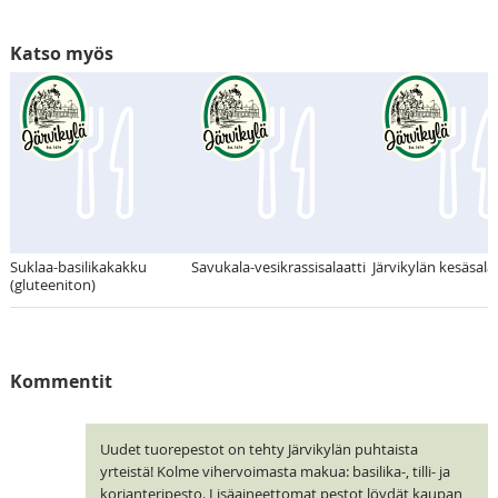
Katso myös
Suklaa-basilikakakku
Savukala-vesikrassisalaatti
Järvikylän kesäsalaa
(gluteeniton)
Kommentit
Uudet tuorepestot on tehty Järvikylän puhtaista
yrteistä! Kolme vihervoimasta makua: basilika-, tilli- ja
korianteripesto. Lisäaineettomat pestot löydät kaupan