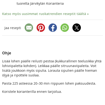
tuoretta Järvikylän Korianteria
Katso myös uusimmat ruokatrendien reseptit täältä »
Jaa resepti
Ohje
Lisää lohen päälle reilusti pestoa (kukkurallinen teelusikka yhtä
lohiviipaletta kohden). Leikkaa päälle sitruunaviipaleita. Voit
lisätä joukkoon myös sipulia. Lorauta sipulien päälle hieman
öljyä ja ripottele suolaa.
Paista 225 asteessa 20–30 min riippuen lohen paksuudesta.
Koristele korianterilla ennen tarjoilua.