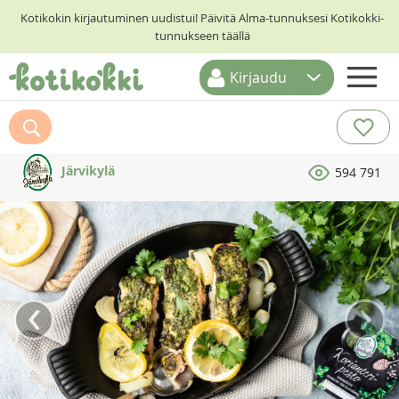
Kotikokin kirjautuminen uudistui! Päivitä Alma-tunnuksesi Kotikokki-
tunnukseen täällä
Kirjaudu
ETUSIVU
RESEPTIHAKU
Järvikylä
594 791
RUOKATEEMAT
KESKUSTELUT
KOTIKOKIT
‹
›