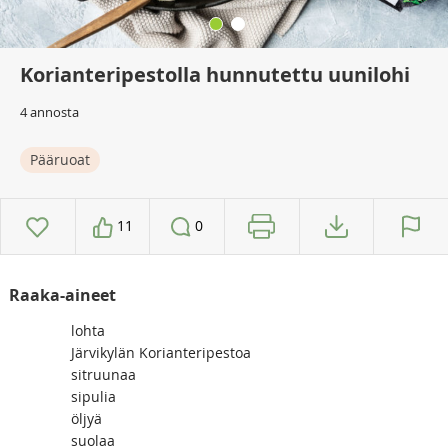
Korianteripestolla hunnutettu uunilohi
4 annosta
Pääruoat
11
0
Raaka-aineet
lohta
Järvikylän Korianteripestoa
sitruunaa
sipulia
öljyä
suolaa