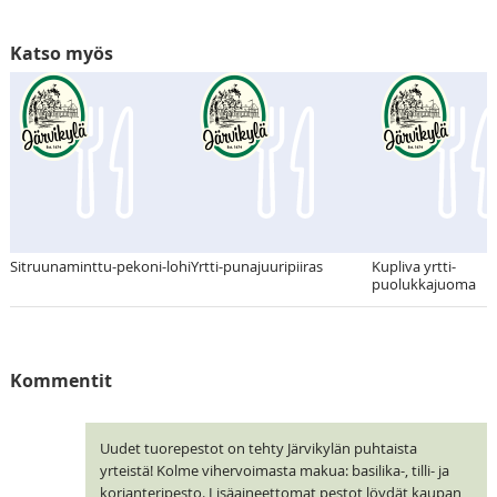
Katso myös
Sitruunaminttu-pekoni-lohi
Yrtti-punajuuripiiras
Kupliva yrtti-
puolukkajuoma
Kommentit
Uudet tuorepestot on tehty Järvikylän puhtaista
yrteistä! Kolme vihervoimasta makua: basilika-, tilli- ja
korianteripesto. Lisäaineettomat pestot löydät kaupan