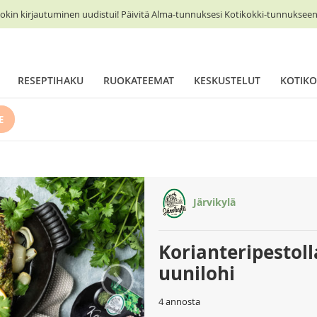
okin kirjautuminen uudistui! Päivitä Alma-tunnuksesi Kotikokki-tunnukseen 
RESEPTIHAKU
RUOKATEEMAT
KESKUSTELUT
KOTIKO
E
Järvikylä
Korianteripestol
›
uunilohi
4 annosta