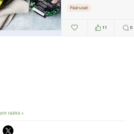
Pääruoat
11
0
it täältä »