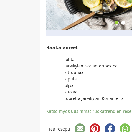
Raaka-aineet
lohta
Järvikylän Korianteripestoa
sitruunaa
sipulia
öljyä
suolaa
tuoretta Järvikylän Korianteria
Katso myös uusimmat ruokatrendien resept
Jaa resepti