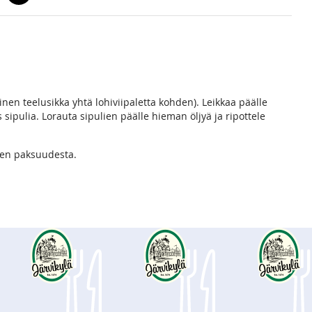
linen teelusikka yhtä lohiviipaletta kohden). Leikkaa päälle
 sipulia. Lorauta sipulien päälle hieman öljyä ja ripottele
hen paksuudesta.