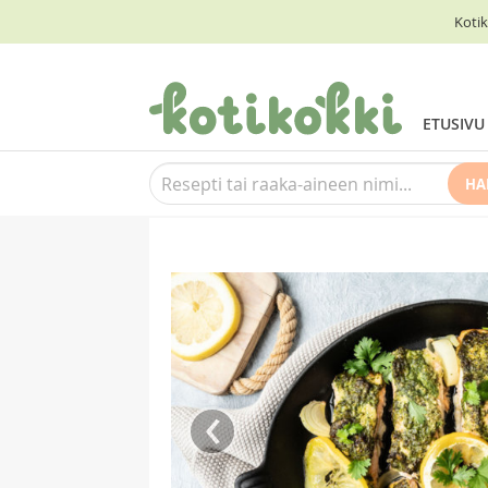
Kotik
ETUSIVU
HA
‹