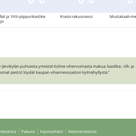
lat ja
Yrtti-pippurikastike
Krassi-rakuunavoi
Mustakaali-me
pi
ärvikylän puhtaista yrteistä! Kolme vihervoimasta makua: basilika-, tilli- ja
ttomat pestot löydät kaupan vihannesosaston kylmähyllystä.”
tikokista
Palaute
Käyttöehdot
Rekisteriseloste