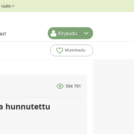
täällä
Kirjaudu
KIT
Muistitaulu
594 791
la hunnutettu