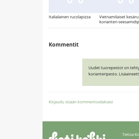
Italialainen rucolapizza
Vietnamilaiset kesärul
korianteri-seesamidip
Kommentit
Uudet tuorepestot on tehty J
korianteripesto. Lisäainee
Kirjaudu sisään kommentoidaksesi
Tietoa Ko