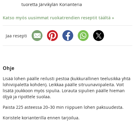
tuoretta Järvikylän Korianteria
Katso myös uusimmat ruokatrendien reseptit täältä »
Jaa resepti
Ohje
Lisää lohen päälle reilusti pestoa (kukkurallinen teelusikka yhtä
lohiviipaletta kohden). Leikkaa päälle sitruunaviipaleita. Voit
lisätä joukkoon myös sipulia. Lorauta sipulien päälle hieman
öljyä ja ripottele suolaa.
Paista 225 asteessa 20–30 min riippuen lohen paksuudesta.
Koristele korianterilla ennen tarjoilua.