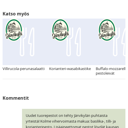
Katso myös
Villirucola-perunasalaatti
Korianteri-wasabikastike
Buffalo-mozzarella
pestoleivät
Kommentit
Uudet tuorepestot on tehty Järvikylän puhtaista
yrteistä! Kolme vihervoimasta makua: basilika-, tilli- ja
korianteripesto. Lisäaineettomat pestot löydät kaupan