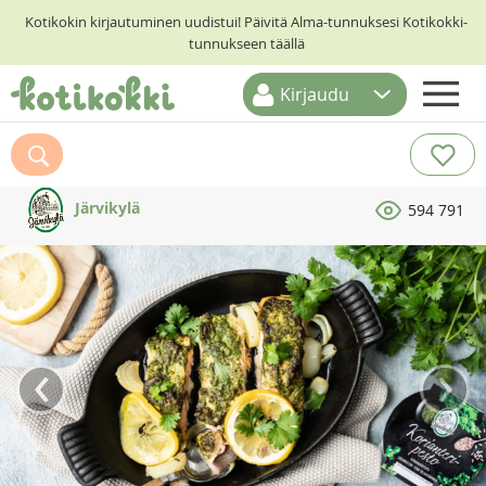
Kotikokin kirjautuminen uudistui! Päivitä Alma-tunnuksesi Kotikokki-
tunnukseen täällä
Kirjaudu
ETUSIVU
RESEPTIHAKU
Järvikylä
594 791
RUOKATEEMAT
KESKUSTELUT
KOTIKOKIT
‹
›