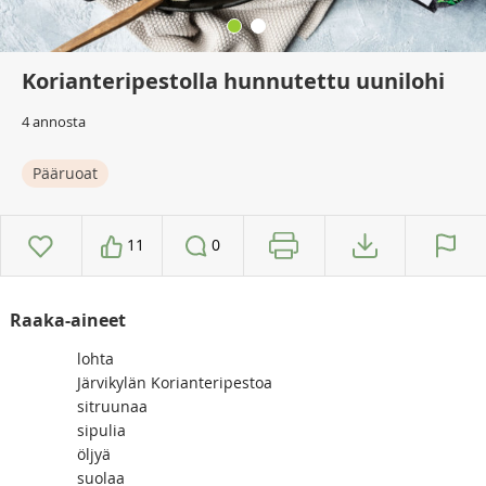
Korianteripestolla hunnutettu uunilohi
4 annosta
Pääruoat
11
0
Raaka-aineet
lohta
Järvikylän Korianteripestoa
sitruunaa
sipulia
öljyä
suolaa