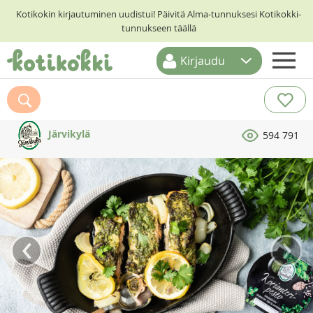
Kotikokin kirjautuminen uudistui! Päivitä Alma-tunnuksesi Kotikokki-
tunnukseen täällä
Kirjaudu
ETUSIVU
RESEPTIHAKU
Järvikylä
594 791
RUOKATEEMAT
KESKUSTELUT
KOTIKOKIT
‹
›