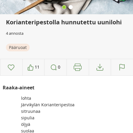
Korianteripestolla hunnutettu uunilohi
4 annosta
Pääruoat
11
0
Raaka-aineet
lohta
Järvikylän Korianteripestoa
sitruunaa
sipulia
öljyä
suolaa