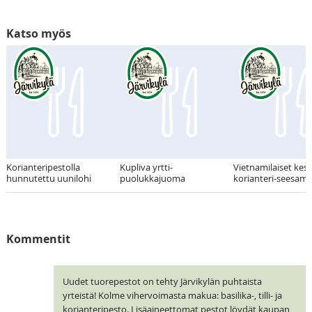
Katso myös
Korianteripestolla
Kupliva yrtti-
Vietnamilaiset kesär
hunnutettu uunilohi
puolukkajuoma
korianteri-seesami
Kommentit
Uudet tuorepestot on tehty Järvikylän puhtaista
yrteistä! Kolme vihervoimasta makua: basilika-, tilli- ja
korianteripesto. Lisäaineettomat pestot löydät kaupan