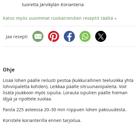
tuoretta Järvikylän Korianteria
Katso myös uusimmat ruokatrendien reseptit täältä »
Jaa resepti
Ohje
Lisää lohen päälle reilusti pestoa (kukkurallinen teelusikka yhtä
lohiviipaletta kohden). Leikkaa päälle sitruunaviipaleita. Voit
lisätä joukkoon myös sipulia. Lorauta sipulien päälle hieman
öljyä ja ripottele suolaa.
Paista 225 asteessa 20–30 min riippuen lohen paksuudesta.
Koristele korianterilla ennen tarjoilua.