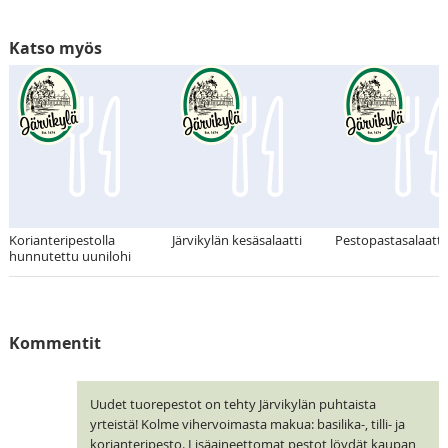
Katso myös
Korianteripestolla
Järvikylän kesäsalaatti
Pestopastasalaatti
hunnutettu uunilohi
Kommentit
Uudet tuorepestot on tehty Järvikylän puhtaista
yrteistä! Kolme vihervoimasta makua: basilika-, tilli- ja
korianteripesto. Lisäaineettomat pestot löydät kaupan