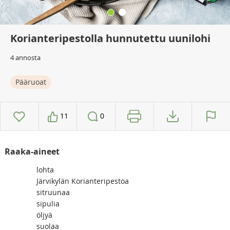
Korianteripestolla hunnutettu uunilohi
4 annosta
Pääruoat
11
0
Raaka-aineet
lohta
Järvikylän Korianteripestoa
sitruunaa
sipulia
öljyä
suolaa