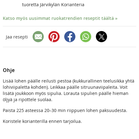
tuoretta Järvikylän Korianteria
Katso myös uusimmat ruokatrendien reseptit täältä »
Jaa resepti
Ohje
Lisää lohen päälle reilusti pestoa (kukkurallinen teelusikka yhtä
lohiviipaletta kohden). Leikkaa päälle sitruunaviipaleita. Voit
lisätä joukkoon myös sipulia. Lorauta sipulien päälle hieman
öljyä ja ripottele suolaa.
Paista 225 asteessa 20–30 min riippuen lohen paksuudesta.
Koristele korianterilla ennen tarjoilua.