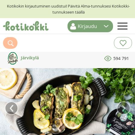
Kotikokin kirjautuminen uudistui! Päivitä Alma-tunnuksesi Kotikokki-
tunnukseen täällä
Kirjaudu
ETUSIVU
RESEPTIHAKU
Järvikylä
594 791
RUOKATEEMAT
KESKUSTELUT
KOTIKOKIT
‹
›