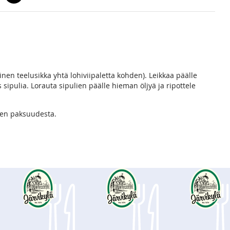
linen teelusikka yhtä lohiviipaletta kohden). Leikkaa päälle
 sipulia. Lorauta sipulien päälle hieman öljyä ja ripottele
hen paksuudesta.