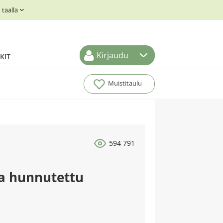
täällä
Kirjaudu
KIT
Muistitaulu
594 791
la hunnutettu