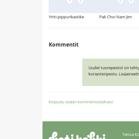
Yrtti-pippurikastike
Pak Choi Nam Jim
Kommentit
Uudet tuorepestot on tehty J
korianteripesto. Lisäainee
Kirjaudu sisään kommentoidaksesi
Tietoa Ko