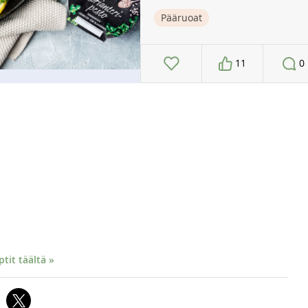
Pääruoat
11
0
it täältä »