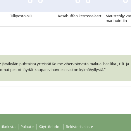
Tillipesto-silli
Kesäbuffan kerrossalaatti
Mausteöljy vart
marinointiin
ärvikylän puhtaista yrteistä! Kolme vihervoimasta makua: basilika-, tilli- ja
ttomat pestot löydät kaupan vihannesosaston kylmähyllystä.”
tikokista
Palaute
Käyttöehdot
Rekisteriseloste