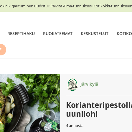
okin kirjautuminen uudistui! Päivitä Alma-tunnuksesi Kotikokki-tunnukseen 
RESEPTIHAKU
RUOKATEEMAT
KESKUSTELUT
KOTIKO
E
Järvikylä
Korianteripestol
›
uunilohi
4 annosta