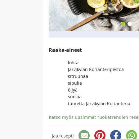
Raaka-aineet
lohta
Järvikylän Korianteripestoa
sitruunaa
sipulia
öljyä
suolaa
tuoretta Järvikylän Korianteria
Katso myös uusimmat ruokatrendien resept
Jaa resepti