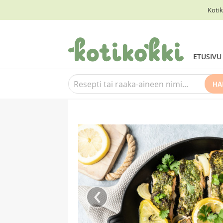
Kotik
ETUSIVU
HA
‹