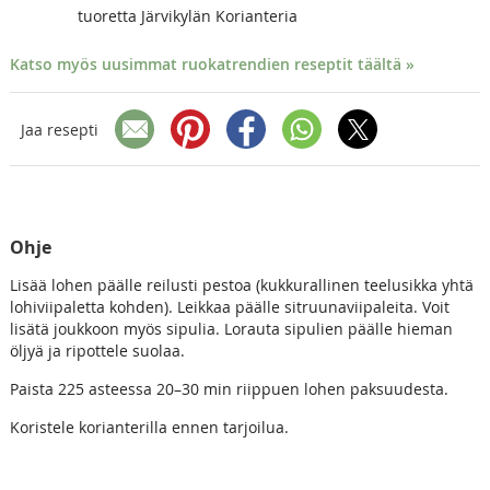
tuoretta Järvikylän Korianteria
Katso myös uusimmat ruokatrendien reseptit täältä »
Jaa resepti
Ohje
Lisää lohen päälle reilusti pestoa (kukkurallinen teelusikka yhtä
lohiviipaletta kohden). Leikkaa päälle sitruunaviipaleita. Voit
lisätä joukkoon myös sipulia. Lorauta sipulien päälle hieman
öljyä ja ripottele suolaa.
Paista 225 asteessa 20–30 min riippuen lohen paksuudesta.
Koristele korianterilla ennen tarjoilua.