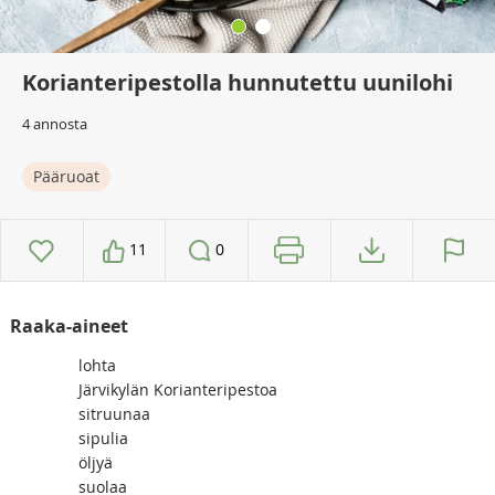
Korianteripestolla hunnutettu uunilohi
4 annosta
Pääruoat
11
0
Raaka-aineet
lohta
Järvikylän Korianteripestoa
sitruunaa
sipulia
öljyä
suolaa