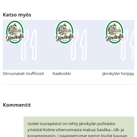
Katso myös
Sitruunaiset muffinssit
Kaalivokki
Järvikylän hörppy
Kommentit
Uudet tuorepestot on tehty Järvikylän puhtaista
yrteistä! Kolme vihervoimasta makua: basilika-, tilli- ja
korianteripesto. Lisäaineettomat pestot löydät kaupan