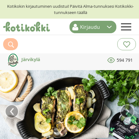
Kotikokin kirjautuminen uudistui! Päivitä Alma-tunnuksesi Kotikokki-
tunnukseen täällä
Kirjaudu
ETUSIVU
RESEPTIHAKU
Järvikylä
594 791
RUOKATEEMAT
KESKUSTELUT
KOTIKOKIT
‹
›