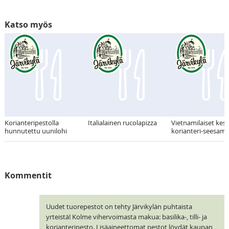
Katso myös
Korianteripestolla
Italialainen rucolapizza
Vietnamilaiset kesär
hunnutettu uunilohi
korianteri-seesami
Kommentit
Uudet tuorepestot on tehty Järvikylän puhtaista
yrteistä! Kolme vihervoimasta makua: basilika-, tilli- ja
korianteripesto. Lisäaineettomat pestot löydät kaupan