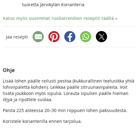
tuoretta Järvikylän Korianteria
Katso myös uusimmat ruokatrendien reseptit täältä »
Jaa resepti
Ohje
Lisää lohen päälle reilusti pestoa (kukkurallinen teelusikka yhtä
lohiviipaletta kohden). Leikkaa päälle sitruunaviipaleita. Voit
lisätä joukkoon myös sipulia. Lorauta sipulien päälle hieman
öljyä ja ripottele suolaa.
Paista 225 asteessa 20–30 min riippuen lohen paksuudesta.
Koristele korianterilla ennen tarjoilua.