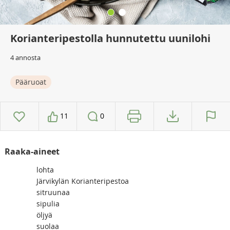
Korianteripestolla hunnutettu uunilohi
4 annosta
Pääruoat
11
0
Raaka-aineet
lohta
Järvikylän Korianteripestoa
sitruunaa
sipulia
öljyä
suolaa