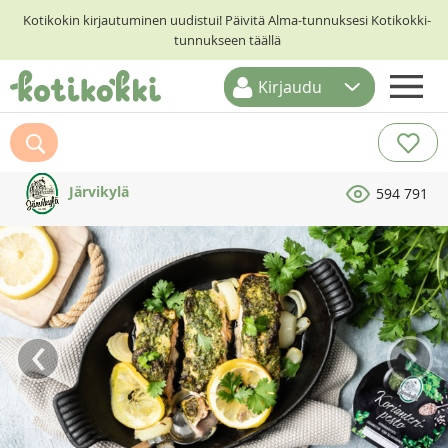
Kotikokin kirjautuminen uudistui! Päivitä Alma-tunnuksesi Kotikokki-
tunnukseen täällä
Kirjaudu
ETUSIVU
RESEPTIHAKU
Järvikylä
594 791
RUOKATEEMAT
KESKUSTELUT
KOTIKOKIT
‹
›